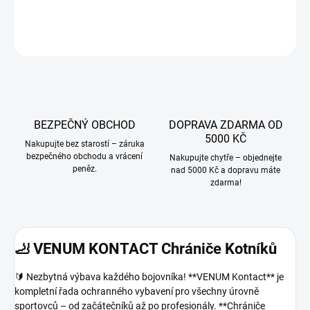
DETAILNÍ INFORMACE
ZEPTAT SE
BEZPEČNÝ OBCHOD
DOPRAVA ZDARMA OD
5000 KČ
Nakupujte bez starostí – záruka
bezpečného obchodu a vrácení
Nakupujte chytře – objednejte
peněz.
nad 5000 Kč a dopravu máte
zdarma!
🦶 VENUM KONTACT Chrániče Kotníků
🔰 Nezbytná výbava každého bojovníka! **VENUM Kontact** je
kompletní řada ochranného vybavení pro všechny úrovně
sportovců – od začátečníků až po profesionály. **Chrániče