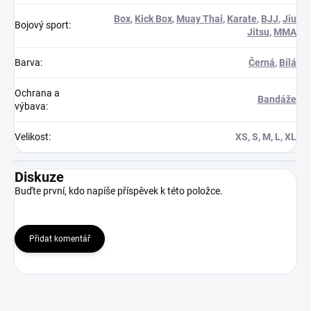
Box
,
Kick Box
,
Muay Thai
,
Karate
,
BJJ
,
Jiu
Bojový sport
:
Jitsu
,
MMA
Barva
:
Černá
,
Bílá
Ochrana a
Bandáže
výbava
:
Velikost
:
XS, S, M, L, XL
Diskuze
Buďte první, kdo napíše příspěvek k této položce.
Přidat komentář