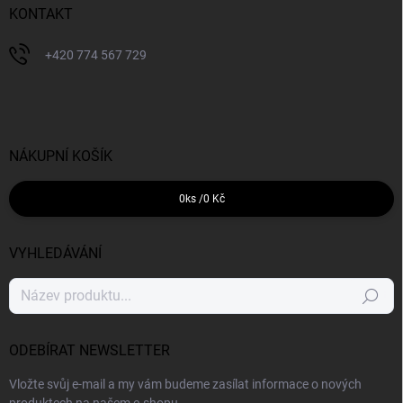
KONTAKT
+420 774 567 729
NÁKUPNÍ KOŠÍK
0
ks /
0 Kč
VYHLEDÁVÁNÍ
Hledat
ODEBÍRAT NEWSLETTER
Vložte svůj e-mail a my vám budeme zasílat informace o nových
produktech na našem e-shopu.