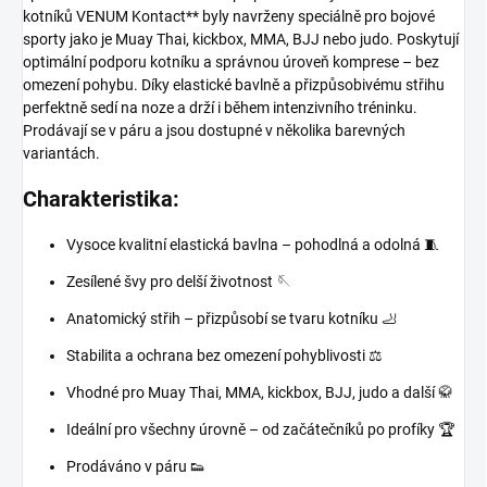
kotníků VENUM Kontact** byly navrženy speciálně pro bojové
sporty jako je Muay Thai, kickbox, MMA, BJJ nebo judo. Poskytují
optimální podporu kotníku a správnou úroveň komprese – bez
omezení pohybu. Díky elastické bavlně a přizpůsobivému střihu
perfektně sedí na noze a drží i během intenzivního tréninku.
Prodávají se v páru a jsou dostupné v několika barevných
variantách.
Charakteristika:
Vysoce kvalitní elastická bavlna – pohodlná a odolná 🧵
Zesílené švy pro delší životnost 🪡
Anatomický střih – přizpůsobí se tvaru kotníku 🦶
Stabilita a ochrana bez omezení pohyblivosti ⚖️
Vhodné pro Muay Thai, MMA, kickbox, BJJ, judo a další 🥋
Ideální pro všechny úrovně – od začátečníků po profíky 🏆
Prodáváno v páru 👟