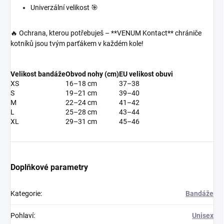
Univerzální velikost 🎯
🔥 Ochrana, kterou potřebuješ – **VENUM Kontact** chrániče
kotníků jsou tvým parťákem v každém kole!
Velikost bandáže
Obvod nohy (cm)
EU velikost obuvi
XS
16–18 cm
37–38
S
19–21 cm
39–40
M
22–24 cm
41–42
L
25–28 cm
43–44
XL
29–31 cm
45–46
Doplňkové parametry
Kategorie
:
Bandáže
Pohlaví
:
Unisex