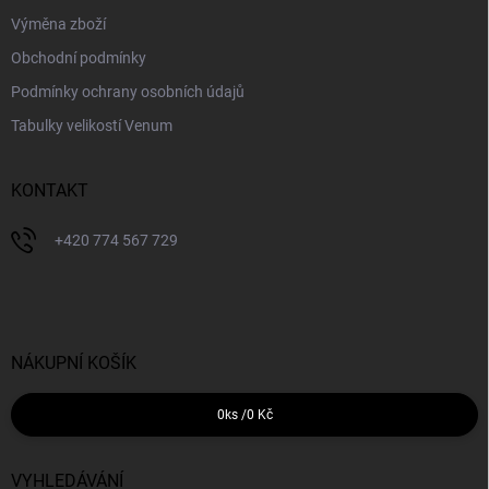
Výměna zboží
Obchodní podmínky
Podmínky ochrany osobních údajů
Tabulky velikostí Venum
KONTAKT
+420 774 567 729
NÁKUPNÍ KOŠÍK
0
ks /
0 Kč
VYHLEDÁVÁNÍ