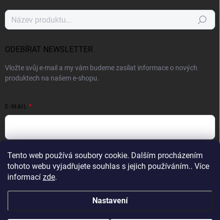
Hledat
ODEBÍRAT NEWSLETTER
Vložte svůj e-mail a my vám budeme zasílat informace o nových
produktech na našem e-shopu.
E-MAIL
Vložením e-mailu souhlasíte s
podmínkami ochrany osobních údajů
Tento web používá soubory cookie. Dalším procházením
tohoto webu vyjadřujete souhlas s jejich používáním.. Více
Přihlásit se
informací
zde
.
Nastavení