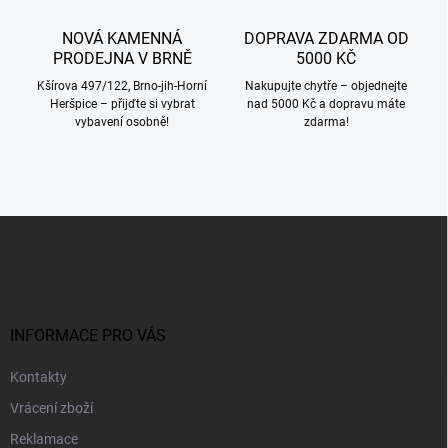
NOVÁ KAMENNÁ
DOPRAVA ZDARMA OD
PRODEJNA V BRNĚ
5000 KČ
Kšírova 497/122, Brno-jih-Horní
Nakupujte chytře – objednejte
Heršpice – přijďte si vybrat
nad 5000 Kč a dopravu máte
vybavení osobně!
zdarma!
Z
á
p
a
t
í
INFORMACE PRO VÁS
Kontakty
Vrácení zboží
Reklamace