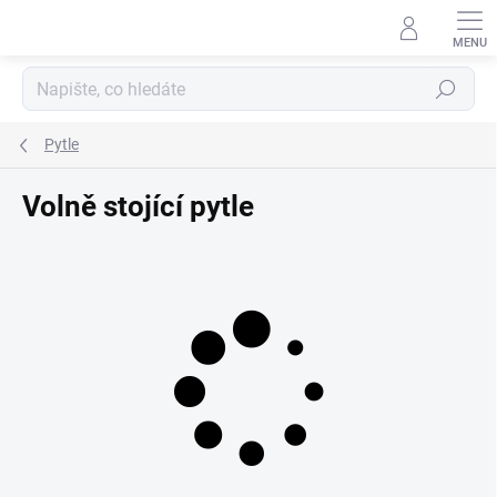
Přejít
na
obsah
Hledat
Pytle
Volně stojící pytle