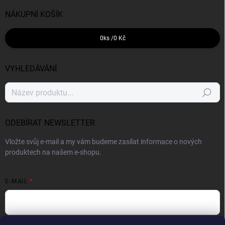
NÁKUPNÍ KOŠÍK
0
ks /
0 Kč
VYHLEDÁVÁNÍ
Hledat
ODEBÍRAT NEWSLETTER
Vložte svůj e-mail a my vám budeme zasílat informace o nových
produktech na našem e-shopu.
E-MAIL