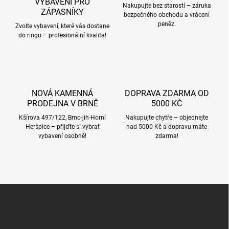
VYBAVENÍ PRO
p
Nakupujte bez starostí – záruka
ZÁPASNÍKY
bezpečného obchodu a vrácení
r
peněz.
v
Zvolte vybavení, které vás dostane
k
do ringu – profesionální kvalita!
y
v
ý
p
i
NOVÁ KAMENNÁ
DOPRAVA ZDARMA OD
s
PRODEJNA V BRNĚ
5000 KČ
u
Kšírova 497/122, Brno-jih-Horní
Nakupujte chytře – objednejte
Heršpice – přijďte si vybrat
nad 5000 Kč a dopravu máte
vybavení osobně!
zdarma!
Z
á
p
a