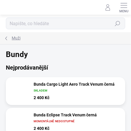
Přejít
na
obsah
Hledat
Muži
Bundy
Nejprodávanější
Bunda Cargo Light Aero Track Venum černá
SKLADEM
2 400 Kč
Bunda Eclipse Track Venum černá
MOMENTÁLNĚ NEDOSTUPNÉ
2 400 Kč