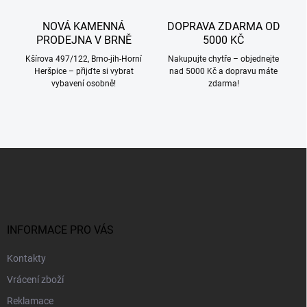
NOVÁ KAMENNÁ
DOPRAVA ZDARMA OD
PRODEJNA V BRNĚ
5000 KČ
Kšírova 497/122, Brno-jih-Horní
Nakupujte chytře – objednejte
Heršpice – přijďte si vybrat
nad 5000 Kč a dopravu máte
vybavení osobně!
zdarma!
Z
á
p
a
t
í
INFORMACE PRO VÁS
Kontakty
Vrácení zboží
Reklamace