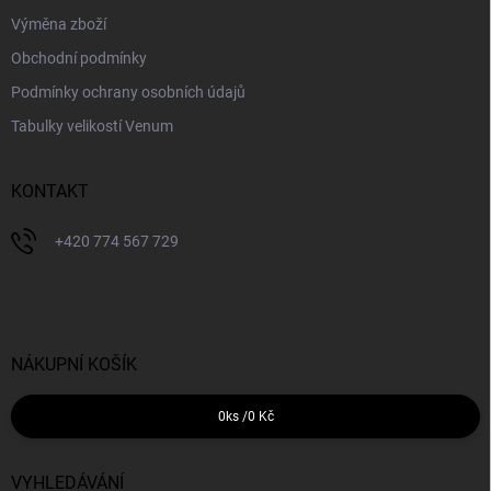
Výměna zboží
Obchodní podmínky
Podmínky ochrany osobních údajů
Tabulky velikostí Venum
KONTAKT
+420 774 567 729
NÁKUPNÍ KOŠÍK
0
ks /
0 Kč
VYHLEDÁVÁNÍ