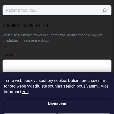
Hledat
ODEBÍRAT NEWSLETTER
Vložte svůj e-mail a my vám budeme zasílat informace o nových
produktech na našem e-shopu.
E-MAIL
Vložením e-mailu souhlasíte s
podmínkami ochrany osobních údajů
Tento web používá soubory cookie. Dalším procházením
tohoto webu vyjadřujete souhlas s jejich používáním.. Více
Přihlásit se
informací
zde
.
Nastavení