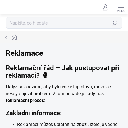
Přejít
na
obsah
Hledat
Domů
Reklamace
Reklamační řád – Jak postupovat při
reklamaci?
🥊
I když se snažíme, aby bylo vše v top stavu, může se
někdy objevit problém. V tom případě je tady náš
reklamační proces
:
Základní informace:
Reklamaci můžeš uplatnit na zboží, které je vadné