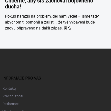
Chceme, aby sis zachoval bojovného
ducha!
Pokud narazíš na problém, dej nám vědět – jsme tady,
abychom ti pomohli a zajistili, že tvé vybavení bude
znovu připraveno na další zápas. 🥋💪
Z
á
p
a
t
í
INFORMACE PRO VÁS
Kontakty
Vrácení zboží
Reklamace