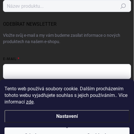
Hledat
ODEBÍRAT NEWSLETTER
Vložte svůj e-mail a my vám budeme zasílat informace o nových
produktech na našem e-shopu.
E-MAIL
Vložením e-mailu souhlasíte s
podmínkami ochrany osobních údajů
Tento web používá soubory cookie. Dalším procházením
tohoto webu vyjadřujete souhlas s jejich používáním.. Více
Přihlásit se
informací
zde
.
Nastavení
Copyright 2026
Profight.cz
. Všechna práva vyhrazena.