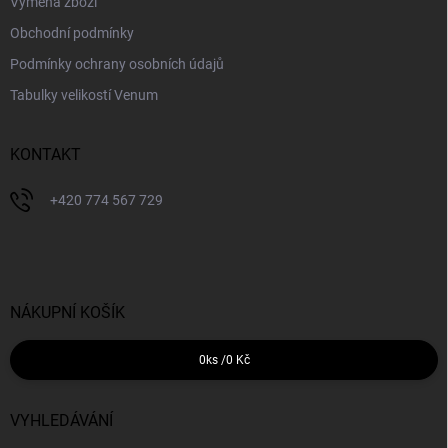
Výměna zboží
Obchodní podmínky
Podmínky ochrany osobních údajů
Tabulky velikostí Venum
KONTAKT
+420 774 567 729
NÁKUPNÍ KOŠÍK
0
ks /
0 Kč
VYHLEDÁVÁNÍ