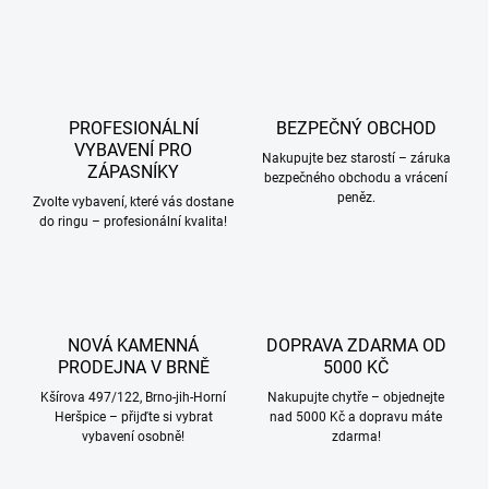
v
l
á
d
a
c
PROFESIONÁLNÍ
BEZPEČNÝ OBCHOD
í
VYBAVENÍ PRO
p
Nakupujte bez starostí – záruka
ZÁPASNÍKY
bezpečného obchodu a vrácení
r
peněz.
v
Zvolte vybavení, které vás dostane
k
do ringu – profesionální kvalita!
y
v
ý
p
i
NOVÁ KAMENNÁ
DOPRAVA ZDARMA OD
s
PRODEJNA V BRNĚ
5000 KČ
u
Kšírova 497/122, Brno-jih-Horní
Nakupujte chytře – objednejte
Heršpice – přijďte si vybrat
nad 5000 Kč a dopravu máte
vybavení osobně!
zdarma!