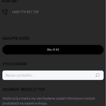
KONTAKT
+420 774 567 729
NÁKUPNÍ KOŠÍK
0
ks /
0 Kč
VYHLEDÁVÁNÍ
Hledat
ODEBÍRAT NEWSLETTER
Vložte svůj e-mail a my vám budeme zasílat informace o nových
produktech na našem e-shopu.