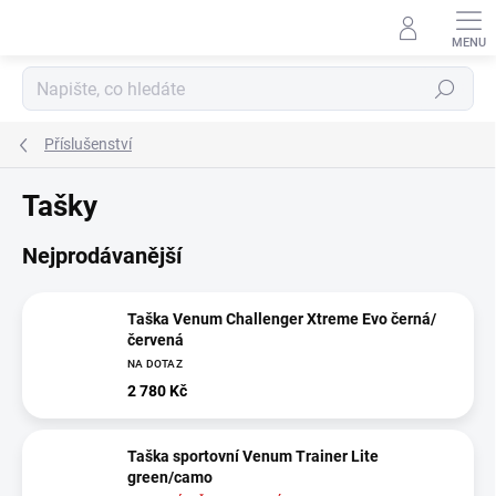
Přejít
na
obsah
Hledat
Příslušenství
Tašky
Nejprodávanější
Taška Venum Challenger Xtreme Evo černá/
červená
NA DOTAZ
2 780 Kč
Taška sportovní Venum Trainer Lite
green/camo