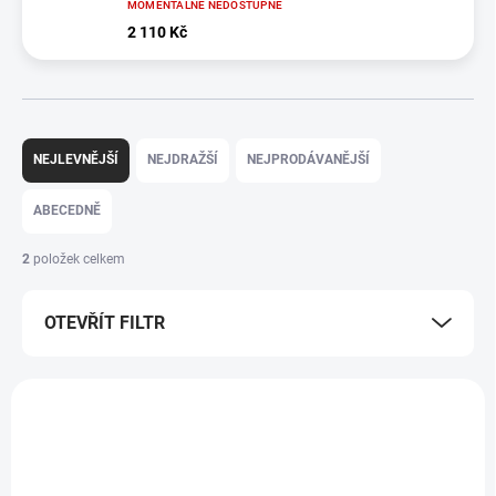
MOMENTÁLNĚ NEDOSTUPNÉ
2 110 Kč
Ř
a
NEJLEVNĚJŠÍ
NEJDRAŽŠÍ
NEJPRODÁVANĚJŠÍ
z
e
ABECEDNĚ
n
í
2
položek celkem
p
r
OTEVŘÍT FILTR
o
d
u
V
k
ý
t
p
ů
i
s