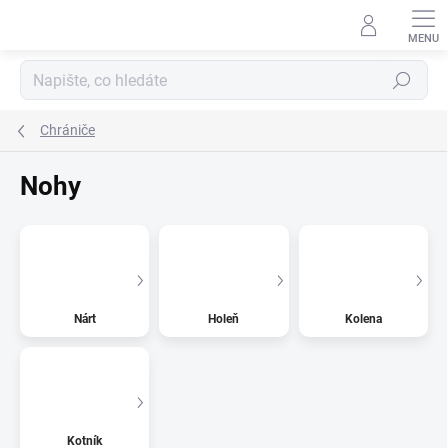
Přejít
na
obsah
Hledat
Chrániče
Nohy
Nárt
Holeň
Kolena
Kotník