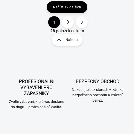
Načíst 12 dalších
1
3
O
S
v
t
28
položek celkem
l
r
Nahoru
á
á
d
n
a
k
c
o
í
p
v
r
á
v
PROFESIONÁLNÍ
BEZPEČNÝ OBCHOD
n
k
VYBAVENÍ PRO
í
Nakupujte bez starostí – záruka
y
ZÁPASNÍKY
bezpečného obchodu a vrácení
v
peněz.
Zvolte vybavení, které vás dostane
ý
do ringu – profesionální kvalita!
p
i
s
u