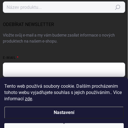
Hledat
ODEBÍRAT NEWSLETTER
Vložte svůj e-mail a my vám budeme zasílat informace o nových
produktech na našem e-shopu.
E-MAIL
Vložením e-mailu souhlasíte s
podmínkami ochrany osobních údajů
Tento web používá soubory cookie. Dalším procházením
tohoto webu vyjadřujete souhlas s jejich používáním.. Více
Přihlásit se
informací
zde
.
Nastavení