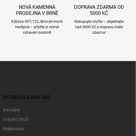
NOVÁ KAMENNÁ
DOPRAVA ZDARMA OD
PRODEJNA V BRNĚ
5000 KČ
Kšírova 497/122, Brno-jih-Horní
Nakupujte chytře – objednejte
Heršpice – přijďte si vybrat
nad 5000 Kč a dopravu máte
vybavení osobně!
zdarma!
Z
á
p
a
t
í
INFORMACE PRO VÁS
Kontakty
Vrácení zboží
Reklamace