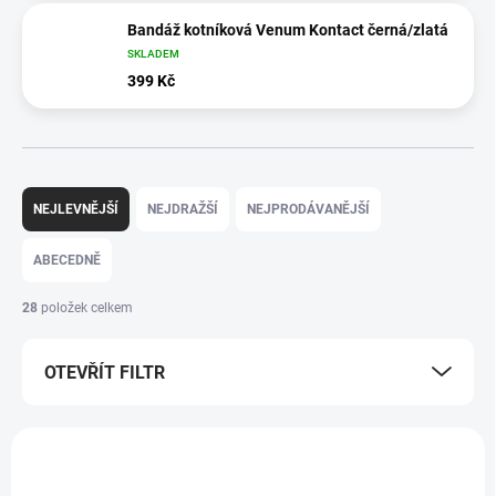
Bandáž kotníková Venum Kontact černá/zlatá
SKLADEM
399 Kč
Ř
a
NEJLEVNĚJŠÍ
NEJDRAŽŠÍ
NEJPRODÁVANĚJŠÍ
z
e
ABECEDNĚ
n
í
28
položek celkem
p
r
OTEVŘÍT FILTR
o
d
u
V
k
ý
t
p