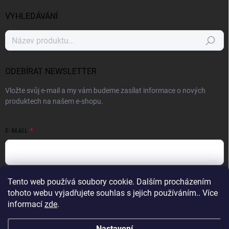
VYHLEDÁVÁNÍ
Hledat
ODEBÍRAT NEWSLETTER
Vložte svůj e-mail a my vám budeme zasílat informace o nových
produktech na našem e-shopu.
E-MAIL
Vložením e-mailu souhlasíte s
podmínkami ochrany osobních údajů
Tento web používá soubory cookie. Dalším procházením
tohoto webu vyjadřujete souhlas s jejich používáním.. Více
Přihlásit se
informací
zde
.
Nastavení