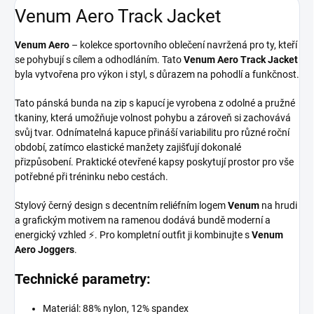
Venum Aero Track Jacket
Venum Aero
– kolekce sportovního oblečení navržená pro ty, kteří
se pohybují s cílem a odhodláním. Tato
Venum Aero Track Jacket
byla vytvořena pro výkon i styl, s důrazem na pohodlí a funkčnost.
Tato pánská bunda na zip s kapucí je vyrobena z odolné a pružné
tkaniny, která umožňuje volnost pohybu a zároveň si zachovává
svůj tvar. Odnímatelná kapuce přináší variabilitu pro různé roční
období, zatímco elastické manžety zajišťují dokonalé
přizpůsobení. Praktické otevřené kapsy poskytují prostor pro vše
potřebné při tréninku nebo cestách.
Stylový černý design s decentním reliéfním logem
Venum
na hrudi
a grafickým motivem na ramenou dodává bundě moderní a
energický vzhled ⚡. Pro kompletní outfit ji kombinujte s
Venum
Aero Joggers
.
Technické parametry:
Materiál: 88% nylon, 12% spandex