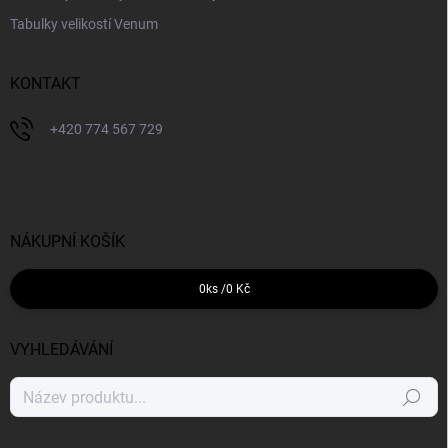
Tabulky velikostí Venum
KONTAKT
+420 774 567 729
NÁKUPNÍ KOŠÍK
0
ks /
0 Kč
VYHLEDÁVÁNÍ
Hledat