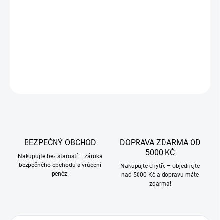
−
+
Přidat do košíku
DETAILNÍ INFORMACE
ZEPTAT SE
BEZPEČNÝ OBCHOD
DOPRAVA ZDARMA OD
5000 KČ
Nakupujte bez starostí – záruka
bezpečného obchodu a vrácení
Nakupujte chytře – objednejte
peněz.
nad 5000 Kč a dopravu máte
zdarma!