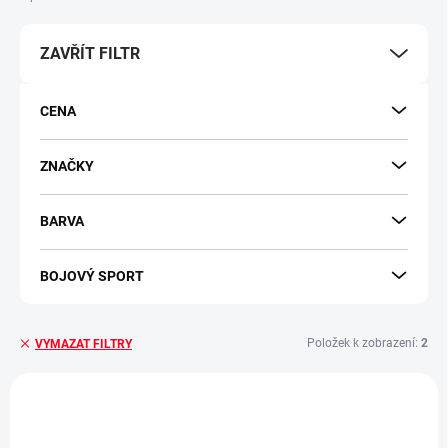
p
r
ZAVŘÍT FILTR
o
d
u
CENA
k
t
ů
ZNAČKY
BARVA
BOJOVÝ SPORT
Položek k zobrazení:
2
VYMAZAT FILTRY
V
ý
NOVINKA
NOVINKA
p
TIP
TIP