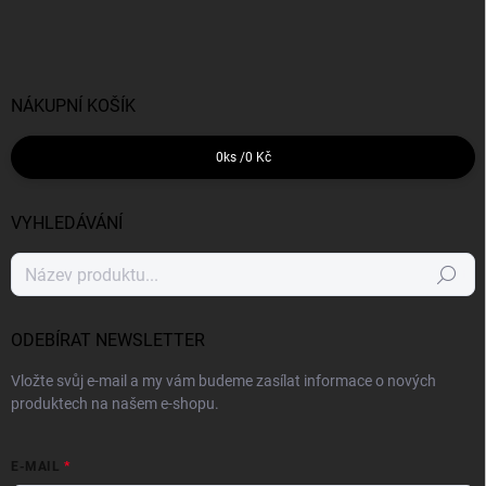
NÁKUPNÍ KOŠÍK
0
ks /
0 Kč
VYHLEDÁVÁNÍ
Hledat
ODEBÍRAT NEWSLETTER
Vložte svůj e-mail a my vám budeme zasílat informace o nových
produktech na našem e-shopu.
E-MAIL