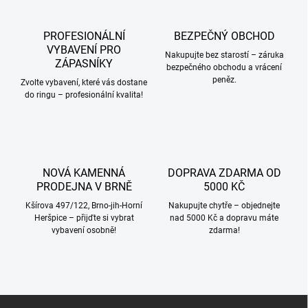
d
a
c
PROFESIONÁLNÍ
BEZPEČNÝ OBCHOD
í
VYBAVENÍ PRO
p
Nakupujte bez starostí – záruka
ZÁPASNÍKY
bezpečného obchodu a vrácení
r
peněz.
v
Zvolte vybavení, které vás dostane
k
do ringu – profesionální kvalita!
y
v
ý
p
i
NOVÁ KAMENNÁ
DOPRAVA ZDARMA OD
s
PRODEJNA V BRNĚ
5000 KČ
u
Kšírova 497/122, Brno-jih-Horní
Nakupujte chytře – objednejte
Heršpice – přijďte si vybrat
nad 5000 Kč a dopravu máte
vybavení osobně!
zdarma!
Z