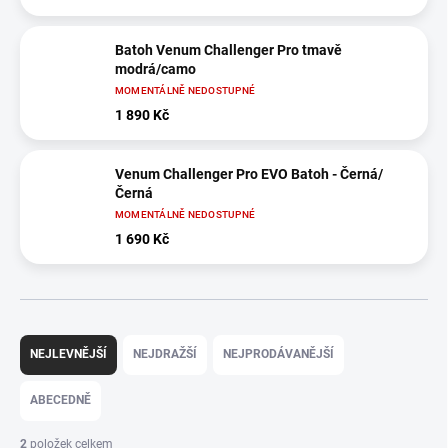
Batoh Venum Challenger Pro tmavě
modrá/camo
MOMENTÁLNĚ NEDOSTUPNÉ
1 890 Kč
Venum Challenger Pro EVO Batoh - Černá/
Černá
MOMENTÁLNĚ NEDOSTUPNÉ
1 690 Kč
Ř
a
NEJLEVNĚJŠÍ
NEJDRAŽŠÍ
NEJPRODÁVANĚJŠÍ
z
e
ABECEDNĚ
n
í
2
položek celkem