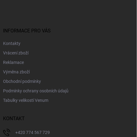
á
p
a
t
í
INFORMACE PRO VÁS
Kontakty
Vrácení zboží
Reklamace
Výměna zboží
Obchodní podmínky
Podmínky ochrany osobních údajů
Tabulky velikostí Venum
KONTAKT
+420 774 567 729