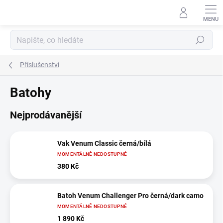
Přejít
na
obsah
Hledat
Příslušenství
Batohy
Nejprodávanější
Vak Venum Classic černá/bílá
MOMENTÁLNĚ NEDOSTUPNÉ
380 Kč
Batoh Venum Challenger Pro černá/dark camo
MOMENTÁLNĚ NEDOSTUPNÉ
1 890 Kč