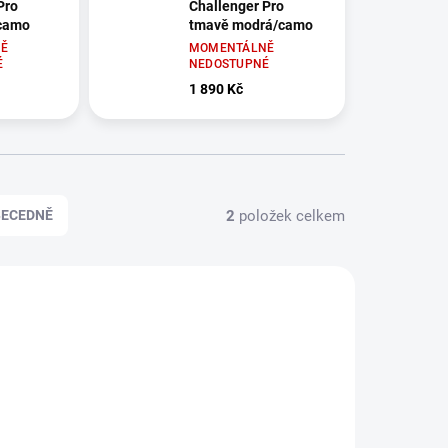
Pro
Challenger Pro
 camo
tmavě modrá/camo
Ě
MOMENTÁLNĚ
É
NEDOSTUPNÉ
1 890 Kč
2
položek celkem
BECEDNĚ
32-108