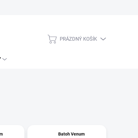
Tabulky velikostí Venum
PRÁZDNÝ KOŠÍK
NÁKUPNÍ
KOŠÍK
Y
um
Batoh Venum