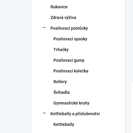
n
Rukavice
í
p
Zdravá výživa
a
n
Posilovací pomůcky
e
Posilovací opasky
l
Trhačky
Posilovací gumy
Posilovací kolečka
Rollery
Švihadla
Gymnastické kruhy
Kettlebally a příslušenství
Kettlebally