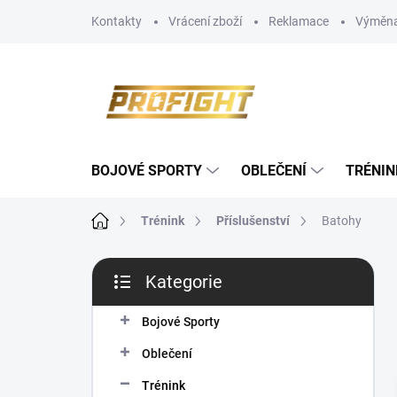
Přejít
Kontakty
Vrácení zboží
Reklamace
Výměna
na
obsah
BOJOVÉ SPORTY
OBLEČENÍ
TRÉNIN
Domů
Trénink
Příslušenství
Batohy
P
Kategorie
o
Přeskočit
s
kategorie
t
Bojové Sporty
r
Oblečení
a
n
Trénink