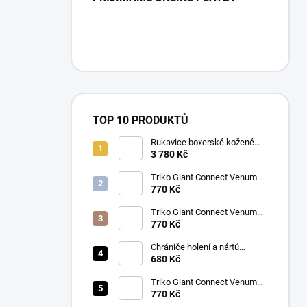
TOP 10 PRODUKTŮ
Rukavice boxerské kožené
Twins BGVL 3 modré
3 780 Kč
Triko Giant Connect Venum
modré
770 Kč
Triko Giant Connect Venum
oranžové
770 Kč
Chrániče holení a nártů
Venum Kontact černá/stříbrná
680 Kč
Triko Giant Connect Venum
zelené
770 Kč