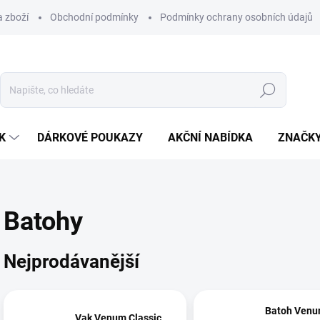
 zboží
Obchodní podmínky
Podmínky ochrany osobních údajů
Hledat
K
DÁRKOVÉ POUKAZY
AKČNÍ NABÍDKA
ZNAČK
Batohy
Nejprodávanější
Batoh Ven
Vak Venum Classic