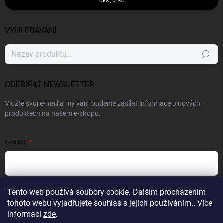
0
ks /
0 Kč
VYHLEDÁVÁNÍ
Hledat
ODEBÍRAT NEWSLETTER
Vložte svůj e-mail a my vám budeme zasílat informace o nových
produktech na našem e-shopu.
E-MAIL
Vložením e-mailu souhlasíte s
podmínkami ochrany osobních údajů
Tento web používá soubory cookie. Dalším procházením
tohoto webu vyjadřujete souhlas s jejich používáním.. Více
Přihlásit se
informací
zde
.