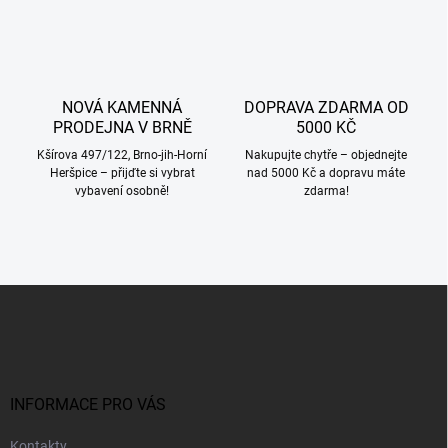
NOVÁ KAMENNÁ
DOPRAVA ZDARMA OD
PRODEJNA V BRNĚ
5000 KČ
Kšírova 497/122, Brno-jih-Horní
Nakupujte chytře – objednejte
Heršpice – přijďte si vybrat
nad 5000 Kč a dopravu máte
vybavení osobně!
zdarma!
Z
á
p
a
t
í
INFORMACE PRO VÁS
Kontakty