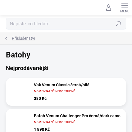
Přejít
na
obsah
Hledat
Příslušenství
Batohy
Nejprodávanější
Vak Venum Classic černá/bílá
MOMENTÁLNĚ NEDOSTUPNÉ
380 Kč
Batoh Venum Challenger Pro černá/dark camo
MOMENTÁLNĚ NEDOSTUPNÉ
1 890 Kč