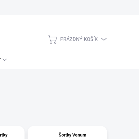
Tabulky velikostí Venum
PRÁZDNÝ KOŠÍK
NÁKUPNÍ
KOŠÍK
Y
rtky
Šortky Venum