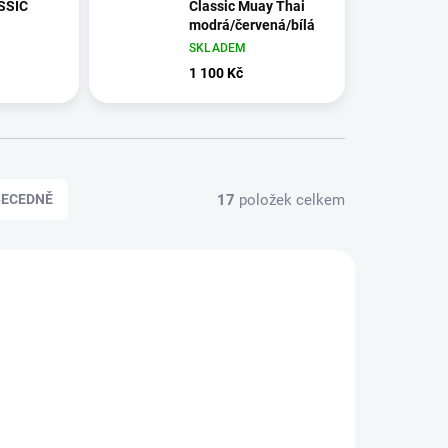
SSIC
Classic Muay Thai
modrá/červená/bílá
SKLADEM
1 100 Kč
17
položek celkem
BECEDNĚ
AKCE
01-XXL
VENUM-03813-116-L