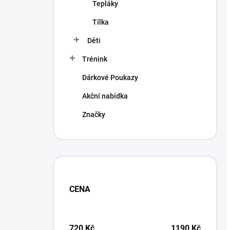
Tepláky
Tílka
Děti
Trénink
Dárkové Poukazy
Akční nabídka
Značky
CENA
720
Kč
1190
Kč