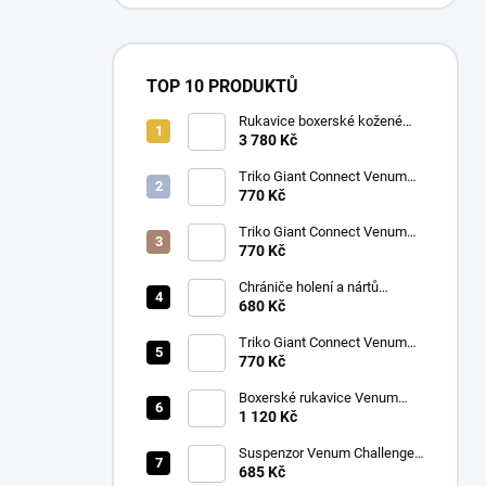
TOP 10 PRODUKTŮ
Rukavice boxerské kožené
Twins BGVL 3 modré
3 780 Kč
Triko Giant Connect Venum
modré
770 Kč
Triko Giant Connect Venum
oranžové
770 Kč
Chrániče holení a nártů
Venum Kontact černá/stříbrná
680 Kč
Triko Giant Connect Venum
zelené
770 Kč
Boxerské rukavice Venum
CONTENDER 1.5 XT
1 120 Kč
růžová/bílá
Suspenzor Venum Challenger
bílý
685 Kč