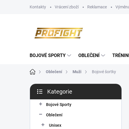
Přejít
Kontakty
Vrácení zboží
Reklamace
Výměna
na
obsah
BOJOVÉ SPORTY
OBLEČENÍ
TRÉNIN
Domů
Oblečení
Muži
Bojové šortky
P
Kategorie
o
Přeskočit
s
kategorie
t
Bojové Sporty
r
Oblečení
a
n
Unisex