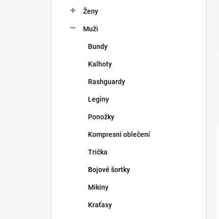
n
Ženy
í
p
Muži
a
n
Bundy
e
Kalhoty
l
Rashguardy
Legíny
Ponožky
Kompresní oblečení
Trička
Bojové šortky
Mikiny
Kraťasy