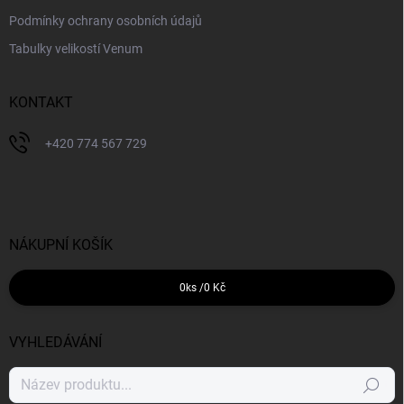
Podmínky ochrany osobních údajů
Tabulky velikostí Venum
KONTAKT
+420 774 567 729
NÁKUPNÍ KOŠÍK
0
ks /
0 Kč
VYHLEDÁVÁNÍ
Hledat