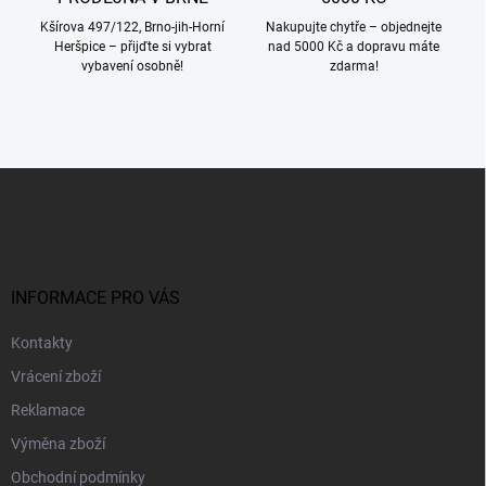
Kšírova 497/122, Brno-jih-Horní
Nakupujte chytře – objednejte
Heršpice – přijďte si vybrat
nad 5000 Kč a dopravu máte
vybavení osobně!
zdarma!
Z
á
p
a
t
í
INFORMACE PRO VÁS
Kontakty
Vrácení zboží
Reklamace
Výměna zboží
Obchodní podmínky