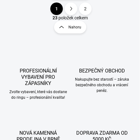
1
2
O
S
v
t
23
položek celkem
l
r
Nahoru
á
á
d
n
a
k
c
o
í
p
v
r
á
v
PROFESIONÁLNÍ
BEZPEČNÝ OBCHOD
n
k
VYBAVENÍ PRO
í
Nakupujte bez starostí – záruka
y
ZÁPASNÍKY
bezpečného obchodu a vrácení
v
peněz.
Zvolte vybavení, které vás dostane
ý
do ringu – profesionální kvalita!
p
i
s
u
NOVÁ KAMENNÁ
DOPRAVA ZDARMA OD
PRODEJNA V BRNĚ
5000 KČ