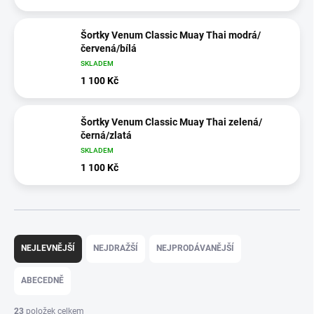
Šortky Venum Classic Muay Thai modrá/
červená/bílá
SKLADEM
1 100 Kč
Šortky Venum Classic Muay Thai zelená/
černá/zlatá
SKLADEM
1 100 Kč
Ř
a
NEJLEVNĚJŠÍ
NEJDRAŽŠÍ
NEJPRODÁVANĚJŠÍ
z
e
ABECEDNĚ
n
í
23
položek celkem