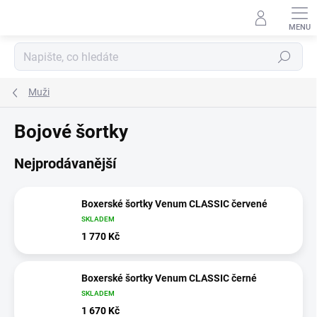
Přejít
na
obsah
Hledat
Muži
Bojové šortky
Nejprodávanější
Boxerské šortky Venum CLASSIC červené
SKLADEM
1 770 Kč
Boxerské šortky Venum CLASSIC černé
SKLADEM
1 670 Kč