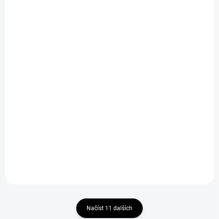
MOMENTÁLNĚ NEDOSTUPNÉ
SKLADEM
Šortky Venum Classic
Šortky Venum Classic
Muay Thai tmavě
Muay Thai
modré
boró/zlatá/bílá
990 Kč
1 100 Kč
Detail
Detail
Načíst 11 dalších