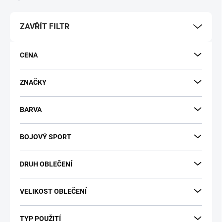
p
r
ZAVŘÍT FILTR
o
d
u
CENA
k
t
ů
ZNAČKY
BARVA
BOJOVÝ SPORT
DRUH OBLEČENÍ
VELIKOST OBLEČENÍ
TYP POUŽITÍ