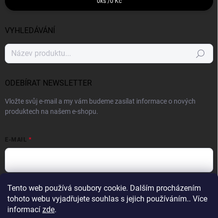
0
ks /
0 Kč
VYHLEDÁVÁNÍ
Hledat
ODEBÍRAT NEWSLETTER
Vložte svůj e-mail a my vám budeme zasílat informace o nových
produktech na našem e-shopu.
E-MAIL
Vložením e-mailu souhlasíte s
podmínkami ochrany osobních údajů
Tento web používá soubory cookie. Dalším procházením
tohoto webu vyjadřujete souhlas s jejich používáním.. Více
Přihlásit se
informací
zde
.