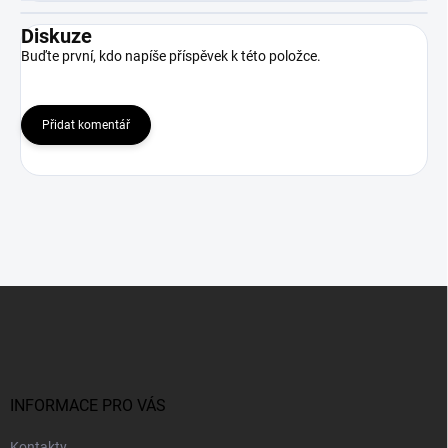
Diskuze
Buďte první, kdo napíše příspěvek k této položce.
Přidat komentář
Z
á
p
a
t
í
INFORMACE PRO VÁS
Kontakty