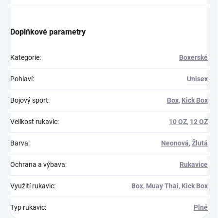
Doplňkové parametry
Kategorie
:
Boxerské
Pohlaví
:
Unisex
Bojový sport
:
Box
,
Kick Box
Velikost rukavic
:
10 OZ
,
12 OZ
Barva
:
Neonová
,
Žlutá
Ochrana a výbava
:
Rukavice
Využití rukavic
:
Box
,
Muay Thai
,
Kick Box
Typ rukavic
:
Plné