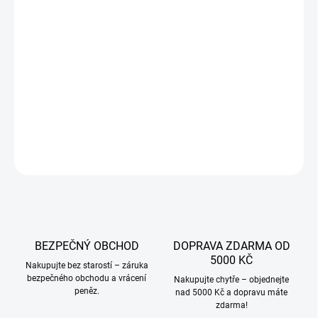
Měrná
ZVOLTE VARIANTU
cena:
VARIANTA
−
+
Přidat do košíku
DETAILNÍ INFORMACE
ZEPTAT SE
BEZPEČNÝ OBCHOD
DOPRAVA ZDARMA OD
5000 KČ
Nakupujte bez starostí – záruka
bezpečného obchodu a vrácení
Nakupujte chytře – objednejte
peněz.
nad 5000 Kč a dopravu máte
zdarma!