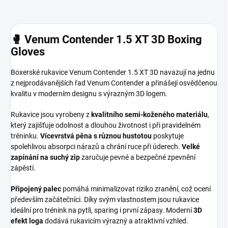
🥊 Venum Contender 1.5 XT 3D Boxing
Gloves
Boxerské rukavice Venum Contender 1.5 XT 3D navazují na jednu
z nejprodávanějších řad Venum Contender a přinášejí osvědčenou
kvalitu v moderním designu s výrazným 3D logem.
Rukavice jsou vyrobeny z
kvalitního semi-koženého materiálu
,
který zajišťuje odolnost a dlouhou životnost i při pravidelném
tréninku.
Vícevrstvá pěna s různou hustotou
poskytuje
spolehlivou absorpci nárazů a chrání ruce při úderech.
Velké
zapínání na suchý zip
zaručuje pevné a bezpečné zpevnění
zápěstí.
Připojený palec
pomáhá minimalizovat riziko zranění, což ocení
především začátečníci. Díky svým vlastnostem jsou rukavice
ideální pro trénink na pytli, sparing i první zápasy. Moderní
3D
efekt loga
dodává rukavicím výrazný a atraktivní vzhled.