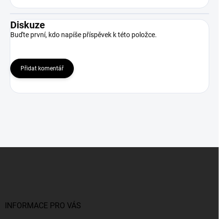
Diskuze
Buďte první, kdo napíše příspěvek k této položce.
Přidat komentář
Z
á
p
a
t
í
INFORMACE PRO VÁS