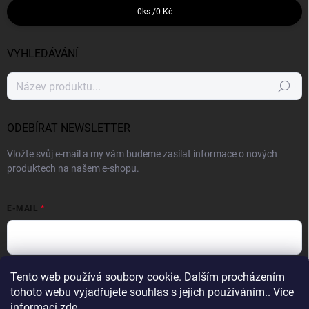
0
ks /
0 Kč
VYHLEDÁVÁNÍ
Hledat
ODEBÍRAT NEWSLETTER
Vložte svůj e-mail a my vám budeme zasílat informace o nových
produktech na našem e-shopu.
E-MAIL
Vložením e-mailu souhlasíte s
podmínkami ochrany osobních údajů
Tento web používá soubory cookie. Dalším procházením
tohoto webu vyjadřujete souhlas s jejich používáním.. Více
Přihlásit se
informací
zde
.