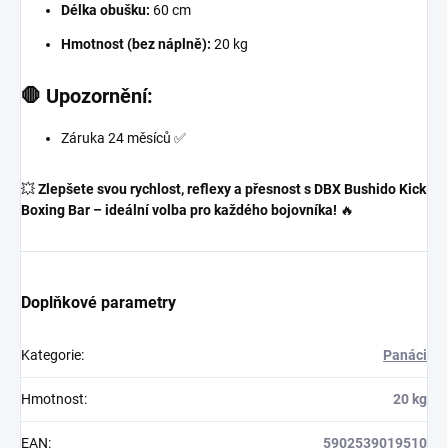
Délka obušku:
60 cm
Hmotnost (bez náplně):
20 kg
🛑 Upozornění:
Záruka 24 měsíců ✅
💥
Zlepšete svou rychlost, reflexy a přesnost s DBX Bushido Kick
Boxing Bar – ideální volba pro každého bojovníka!
🔥
Doplňkové parametry
Kategorie
:
Panáci
Hmotnost
:
20 kg
EAN
:
5902539019510