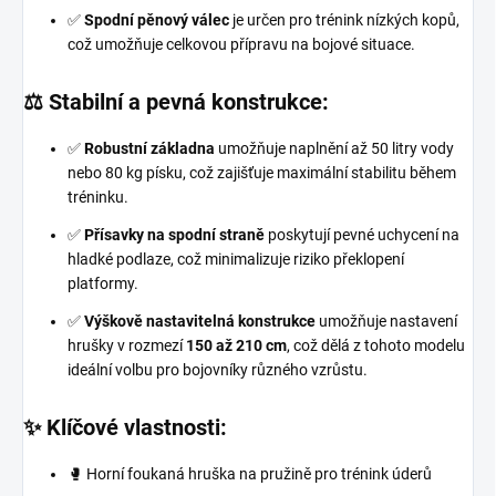
✅
Spodní pěnový válec
je určen pro trénink nízkých kopů,
což umožňuje celkovou přípravu na bojové situace.
⚖️ Stabilní a pevná konstrukce:
✅
Robustní základna
umožňuje naplnění až 50 litry vody
nebo 80 kg písku, což zajišťuje maximální stabilitu během
tréninku.
✅
Přísavky na spodní straně
poskytují pevné uchycení na
hladké podlaze, což minimalizuje riziko překlopení
platformy.
✅
Výškově nastavitelná konstrukce
umožňuje nastavení
hrušky v rozmezí
150 až 210 cm
, což dělá z tohoto modelu
ideální volbu pro bojovníky různého vzrůstu.
✨ Klíčové vlastnosti:
🥊 Horní foukaná hruška na pružině pro trénink úderů