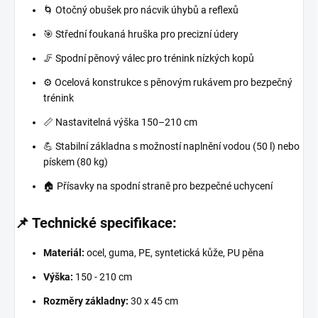
🌀 Otočný obušek pro nácvik úhybů a reflexů
🎯 Střední foukaná hruška pro precizní údery
🦵 Spodní pěnový válec pro trénink nízkých kopů
⚙️ Ocelová konstrukce s pěnovým rukávem pro bezpečný
trénink
📏 Nastavitelná výška 150–210 cm
💪 Stabilní základna s možností naplnění vodou (50 l) nebo
pískem (80 kg)
🏠 Přísavky na spodní straně pro bezpečné uchycení
📌 Technické specifikace:
Materiál:
ocel, guma, PE, syntetická kůže, PU pěna
Výška:
150 - 210 cm
Rozměry základny:
30 x 45 cm