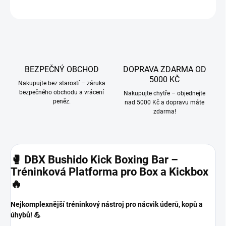
ZEPTAT SE
BEZPEČNÝ OBCHOD
DOPRAVA ZDARMA OD
5000 KČ
Nakupujte bez starostí – záruka
bezpečného obchodu a vrácení
Nakupujte chytře – objednejte
peněz.
nad 5000 Kč a dopravu máte
zdarma!
🥊 DBX Bushido Kick Boxing Bar –
Tréninková Platforma pro Box a Kickbox
🔥
Nejkomplexnější tréninkový nástroj pro nácvik úderů, kopů a
úhybů! 💪