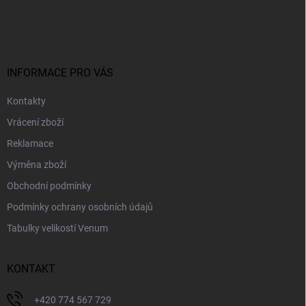
á
p
a
t
í
INFORMACE PRO VÁS
Kontakty
Vrácení zboží
Reklamace
Výměna zboží
Obchodní podmínky
Podmínky ochrany osobních údajů
Tabulky velikostí Venum
KONTAKT
+420 774 567 729