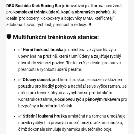
DBX Bushido Kick Boxing Bar
je inovativní platforma navržená
pro
komplexní trénink úderů, kopů a obranných pohybů
. Je
ideální pro boxery, kickboxery a bojovníky MMA, kteří chtějí
zdokonalit svou rychlost, přesnost a reflexy. 🥊
🛡 Multifunkční tréninková stanice:
✅
Horní foukaná hruška
je umístěna ve výšce hlavy a
upevněna na pružině, která tlumí údery a zajišťuje rychlý
návrat do výchozí pozice. Tento terč je ideální pro nácvik
přesnosti a rychlosti úderů pěstmi.
✅
Otočný obušek
pod horní hruškou je usazen v kluzném
pouzdru pro hladký pohyb a nachází se ve výšce ramen. Je
určen pro trénink úhybů a vyhýbání se protiútokům.
Konstrukce zahrnuje
ocelovou tyč s pěnovým rukávem
pro
bezpečný a komfortní trénink.
✅
Střední foukaná hruška
umístěná na ramenu umožňuje
nácvik rychlých a přesných úderů mezi otáčkami obušku,
čímž dokonale simuluje dynamiku skutečného boje.