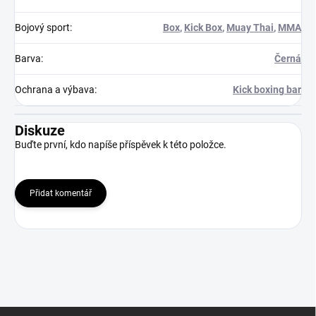
Bojový sport
:
Box
,
Kick Box
,
Muay Thai
,
MMA
Barva
:
Černá
Ochrana a výbava
:
Kick boxing bar
Diskuze
Buďte první, kdo napíše příspěvek k této položce.
Přidat komentář
Z