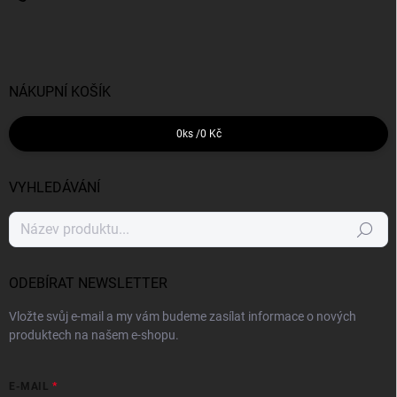
NÁKUPNÍ KOŠÍK
0
ks /
0 Kč
VYHLEDÁVÁNÍ
Hledat
ODEBÍRAT NEWSLETTER
Vložte svůj e-mail a my vám budeme zasílat informace o nových
produktech na našem e-shopu.
E-MAIL