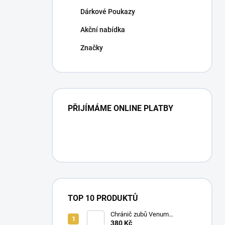
n
Dárkové Poukazy
í
p
Akční nabídka
a
n
Značky
e
l
PŘIJÍMÁME ONLINE PLATBY
TOP 10 PRODUKTŮ
Chránič zubů Venum
CHALLENGER mix barev
380 Kč