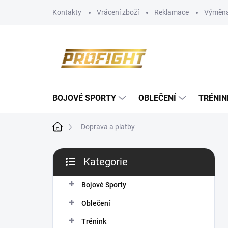
Přejít
Kontakty
Vrácení zboží
Reklamace
Výměna
na
obsah
BOJOVÉ SPORTY
OBLEČENÍ
TRÉNIN
Domů
Doprava a platby
P
Kategorie
o
Přeskočit
s
kategorie
t
Bojové Sporty
r
Oblečení
a
n
Trénink