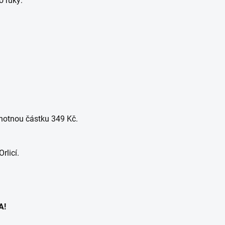
o ruky:
dnotnou částku 349 Kč.
rlicí.
A!