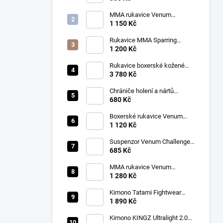
MMA rukavice Venum
Challenger 2.0 černá/zlatá
1 150 Kč
Rukavice MMA Sparring
Ringhorns Charger černá/
1 200 Kč
šedá
Rukavice boxerské kožené
Twins BGVL 3 modré
3 780 Kč
Chrániče holení a nártů
Venum Kontact černá/stříbrná
680 Kč
Boxerské rukavice Venum
CONTENDER 1.5 XT
1 120 Kč
růžová/bílá
Suspenzor Venum Challenger
bílý
685 Kč
MMA rukavice Venum
Challenger 3.0 Sparring
1 280 Kč
černá/zlatá
Kimono Tatami Fightwear
Nova Absolute Gi modré + bílý
1 890 Kč
pásek ZDARMA
Kimono KINGZ Ultralight 2.0