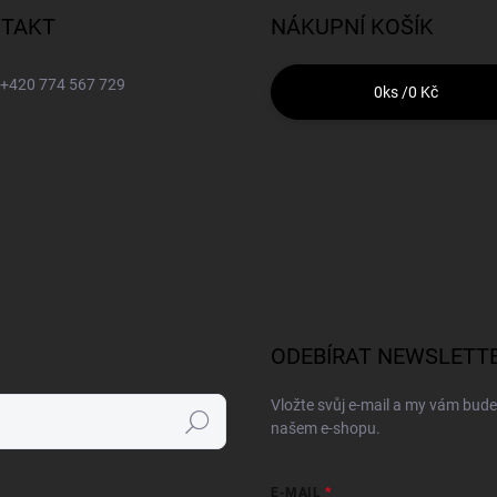
TAKT
NÁKUPNÍ KOŠÍK
+420 774 567 729
0
ks /
0 Kč
ODEBÍRAT NEWSLETT
Vložte svůj e-mail a my vám bud
Hledat
našem e-shopu.
E-MAIL