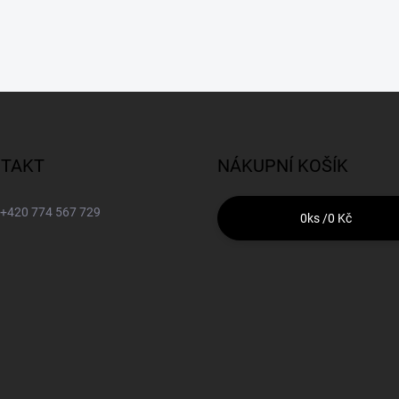
TAKT
NÁKUPNÍ KOŠÍK
+420 774 567 729
0
ks /
0 Kč