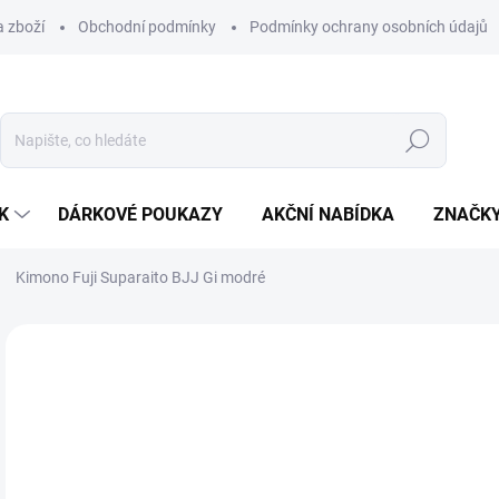
 zboží
Obchodní podmínky
Podmínky ochrany osobních údajů
Hledat
K
DÁRKOVÉ POUKAZY
AKČNÍ NABÍDKA
ZNAČK
Kimono Fuji Suparaito BJJ Gi modré
Neohodnoceno
Podrobnosti hodnocení
ZNAČKA:
FUJI BJJ
4 
Měr
ZVO
cena
VAR