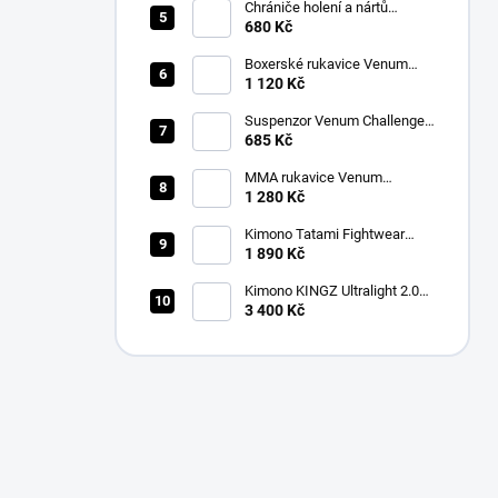
Chrániče holení a nártů
Venum Kontact černá/stříbrná
680 Kč
Boxerské rukavice Venum
CONTENDER 1.5 XT
1 120 Kč
růžová/bílá
Suspenzor Venum Challenger
bílý
685 Kč
MMA rukavice Venum
Challenger 3.0 Sparring
1 280 Kč
černá/zlatá
Kimono Tatami Fightwear
Nova Absolute Gi modré + bílý
1 890 Kč
pásek ZDARMA
Kimono KINGZ Ultralight 2.0
Jiu Jitsu Gi bílé
3 400 Kč