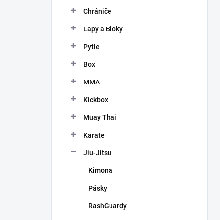
n
Chrániče
í
p
Lapy a Bloky
a
n
Pytle
e
Box
l
MMA
Kickbox
Muay Thai
Karate
Jiu-Jitsu
Kimona
Pásky
RashGuardy