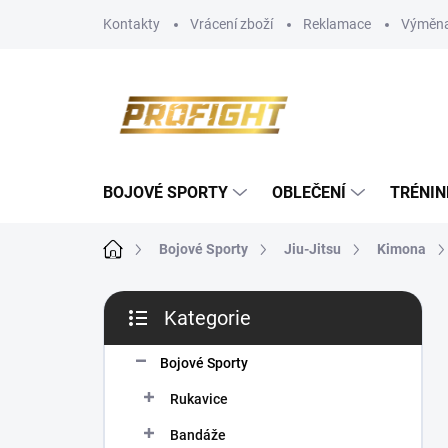
Přejít
Kontakty
Vrácení zboží
Reklamace
Výměna
na
obsah
BOJOVÉ SPORTY
OBLEČENÍ
TRÉNIN
Domů
Bojové Sporty
Jiu-Jitsu
Kimona
P
Kategorie
o
Přeskočit
s
kategorie
t
Bojové Sporty
r
Rukavice
a
n
Bandáže