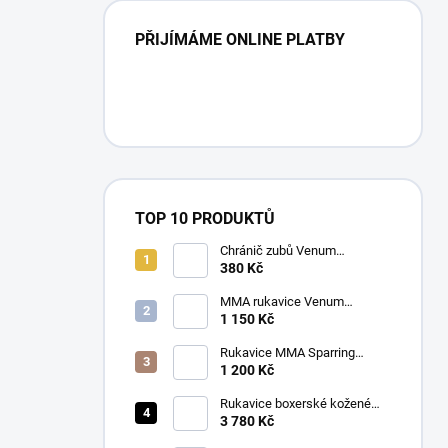
PŘIJÍMÁME ONLINE PLATBY
TOP 10 PRODUKTŮ
Chránič zubů Venum
CHALLENGER mix barev
380 Kč
MMA rukavice Venum
Challenger 2.0 černá/zlatá
1 150 Kč
Rukavice MMA Sparring
Ringhorns Charger černá/
1 200 Kč
šedá
Rukavice boxerské kožené
Twins BGVL 3 modré
3 780 Kč