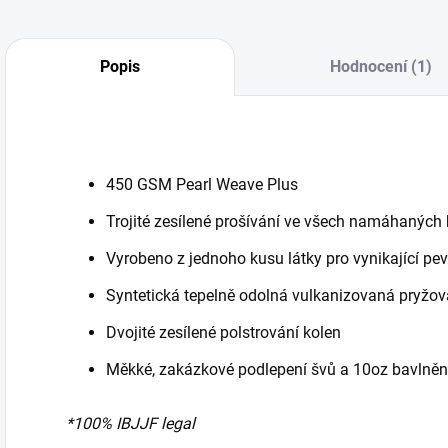
Popis
Hodnocení (1)
450 GSM Pearl Weave Plus
Trojité zesílené prošívání ve všech namáhaných
Vyrobeno z jednoho kusu látky pro vynikající pe
Syntetická tepelně odolná vulkanizovaná pryžov
D
vojité zesílené polstrování kolen
Měkké, zakázkové podlepení švů a
10oz bavlněn
*100% IBJJF legal