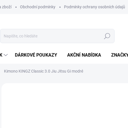
 zboží
Obchodní podmínky
Podmínky ochrany osobních údajů
Hledat
K
DÁRKOVÉ POUKAZY
AKČNÍ NABÍDKA
ZNAČK
Kimono KINGZ Classic 3.0 Jiu Jitsu Gi modré
1 hodnocení
Podrobnosti hodnocení
ZNAČKA:
KINGZ
3 
Měr
ZVO
cena
VAR