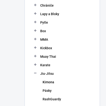
n
Chrániče
í
p
Lapy a Bloky
a
n
Pytle
e
Box
l
MMA
Kickbox
Muay Thai
Karate
Jiu-Jitsu
Kimona
Pásky
RashGuardy