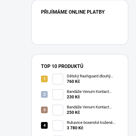
PŘIJÍMÁME ONLINE PLATBY
TOP 10 PRODUKTŮ
Dětský Rashguard dlouhý
rukáv Venum CONTENDER
760 Kč
KIDS tmavě modrý
Bandáže Venum Kontact
Boxing MIX barev 2,5M
230 Kč
Bandáže Venum Kontact
Boxing MIX barev 4M
250 Kč
Rukavice boxerské kožené
Twins BGVL 3 modré
3 780 Kč