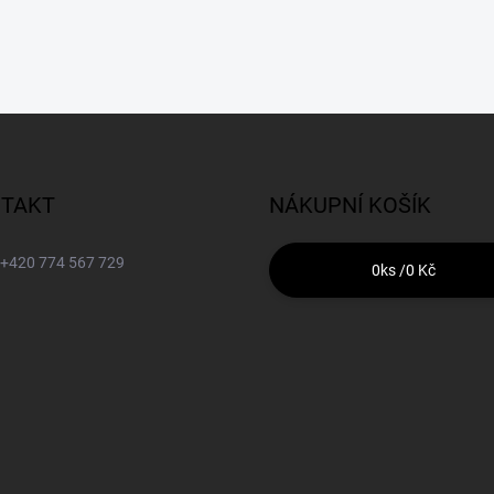
TAKT
NÁKUPNÍ KOŠÍK
+420 774 567 729
0
ks /
0 Kč