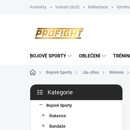
Přejít
Kontakty
Vrácení zboží
Reklamace
Výměna
na
obsah
BOJOVÉ SPORTY
OBLEČENÍ
TRÉNIN
Domů
Bojové Sporty
Jiu-Jitsu
Kimona
P
Kategorie
o
Přeskočit
s
kategorie
t
Bojové Sporty
r
Rukavice
a
n
Bandáže