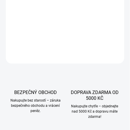
VARIANTA
−
+
Přidat do košíku
DETAILNÍ INFORMACE
ZEPTAT SE
BEZPEČNÝ OBCHOD
DOPRAVA ZDARMA OD
5000 KČ
Nakupujte bez starostí – záruka
bezpečného obchodu a vrácení
Nakupujte chytře – objednejte
peněz.
nad 5000 Kč a dopravu máte
zdarma!