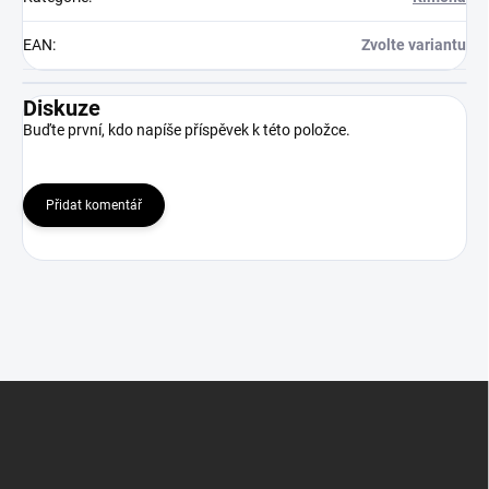
EAN
:
Zvolte variantu
Diskuze
Buďte první, kdo napíše příspěvek k této položce.
Přidat komentář
Z
á
p
a
t