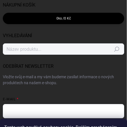
NÁKUPNÍ KOŠÍK
0
ks /
0 Kč
VYHLEDÁVÁNÍ
Hledat
ODEBÍRAT NEWSLETTER
Vložte svůj e-mail a my vám budeme zasílat informace o nových
produktech na našem e-shopu.
E-MAIL
Vložením e-mailu souhlasíte s
podmínkami ochrany osobních údajů