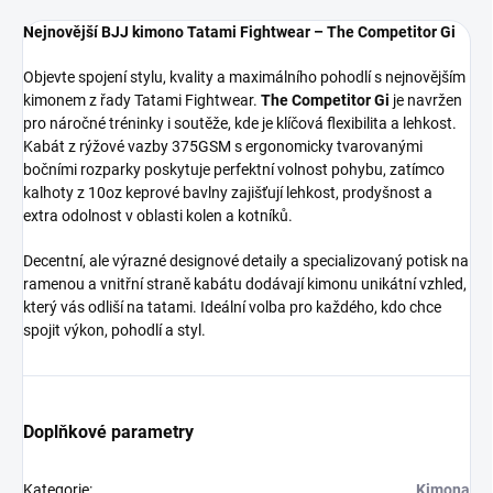
Nejnovější BJJ kimono Tatami Fightwear – The Competitor Gi
Objevte spojení stylu, kvality a maximálního pohodlí s nejnovějším
kimonem z řady Tatami Fightwear.
The Competitor Gi
je navržen
pro náročné tréninky i soutěže, kde je klíčová flexibilita a lehkost.
Kabát z rýžové vazby 375GSM s ergonomicky tvarovanými
bočními rozparky poskytuje perfektní volnost pohybu, zatímco
kalhoty z 10oz keprové bavlny zajišťují lehkost, prodyšnost a
extra odolnost v oblasti kolen a kotníků.
Decentní, ale výrazné designové detaily a specializovaný potisk na
ramenou a vnitřní straně kabátu dodávají kimonu unikátní vzhled,
který vás odliší na tatami. Ideální volba pro každého, kdo chce
spojit výkon, pohodlí a styl.
Doplňkové parametry
Kategorie
:
Kimona