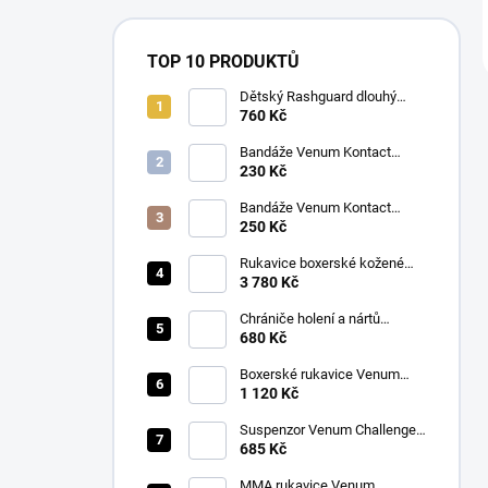
TOP 10 PRODUKTŮ
Dětský Rashguard dlouhý
rukáv Venum CONTENDER
760 Kč
KIDS tmavě modrý
Bandáže Venum Kontact
Boxing MIX barev 2,5M
230 Kč
Bandáže Venum Kontact
Boxing MIX barev 4M
250 Kč
Rukavice boxerské kožené
Twins BGVL 3 modré
3 780 Kč
Chrániče holení a nártů
Venum Kontact černá/stříbrná
680 Kč
Boxerské rukavice Venum
CONTENDER 1.5 XT
1 120 Kč
růžová/bílá
Suspenzor Venum Challenger
bílý
685 Kč
MMA rukavice Venum