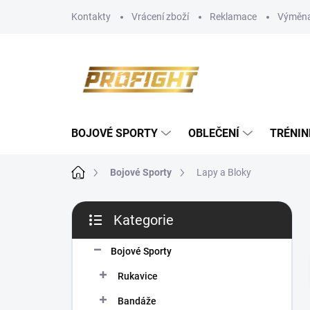
Přejít
Kontakty
Vrácení zboží
Reklamace
Výměna
na
obsah
BOJOVÉ SPORTY
OBLEČENÍ
TRÉNIN
Domů
Bojové Sporty
Lapy a Bloky
P
Kategorie
o
Přeskočit
s
kategorie
t
Bojové Sporty
r
Rukavice
a
n
Bandáže