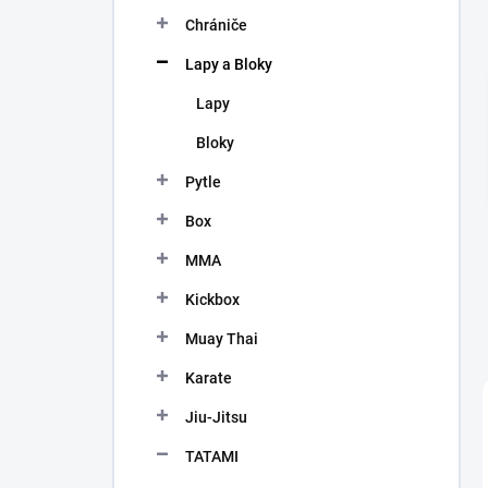
n
Chrániče
í
p
Lapy a Bloky
a
n
Lapy
e
Bloky
l
Pytle
Box
MMA
Kickbox
Muay Thai
Karate
Jiu-Jitsu
TATAMI