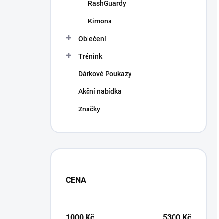
RashGuardy
Kimona
Oblečení
Trénink
Dárkové Poukazy
Akční nabídka
Značky
CENA
1000
Kč
5300
Kč