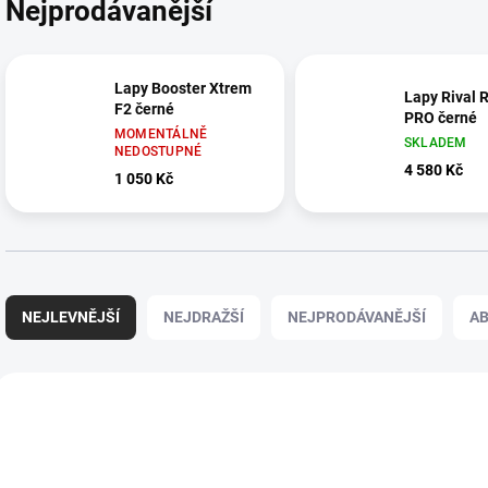
Nejprodávanější
Lapy Booster Xtrem
Lapy Rival
F2 černé
PRO černé
MOMENTÁLNĚ
SKLADEM
NEDOSTUPNÉ
4 580 Kč
1 050 Kč
Ř
a
NEJLEVNĚJŠÍ
NEJDRAŽŠÍ
NEJPRODÁVANĚJŠÍ
A
z
e
n
V
í
ý
30-B1-075
30
p
p
r
i
o
s