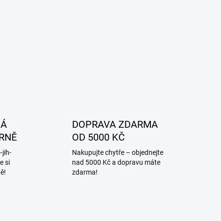
í
NÁ
DOPRAVA ZDARMA
RNĚ
OD 5000 KČ
jih-
Nakupujte chytře – objednejte
e si
nad 5000 Kč a dopravu máte
ě!
zdarma!