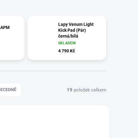
Lapy Venum Light
 RAPM
Kick Pad (Pár)
černá/bílá
SKLADEM
4 790 Kč
19
položek celkem
BECEDNĚ
-B1-074
30-B1-367