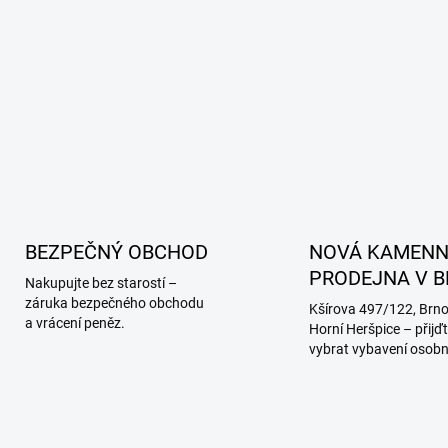
p
i
s
u
BEZPEČNÝ OBCHOD
NOVÁ KAMEN
PRODEJNA V B
Nakupujte bez starostí –
záruka bezpečného obchodu
Kšírova 497/122, Brno-
a vrácení peněz.
Horní Heršpice – přijďt
vybrat vybavení osobn