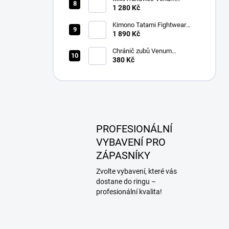
Challenger 3.0 Sparring
1 280 Kč
černá/zlatá
Kimono Tatami Fightwear
Nova Absolute Gi modré + bílý
1 890 Kč
pásek ZDARMA
Chránič zubů Venum
CHALLENGER mix barev
380 Kč
PROFESIONÁLNÍ
VYBAVENÍ PRO
ZÁPASNÍKY
Zvolte vybavení, které vás
dostane do ringu –
profesionální kvalita!