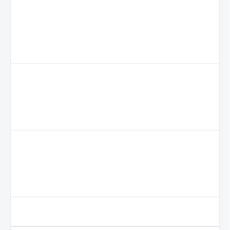
                                     
                                     
                                     