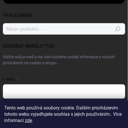
VYHLEDÁVÁNÍ
Hledat
ODEBÍRAT NEWSLETTER
Vložte svůj e-mail a my vám budeme zasílat informace o nových
produktech na našem e-shopu.
E-MAIL
Vložením e-mailu souhlasíte s
podmínkami ochrany osobních údajů
Tento web používá soubory cookie. Dalším procházením
tohoto webu vyjadřujete souhlas s jejich používáním.. Více
Přihlásit se
informací
zde
.