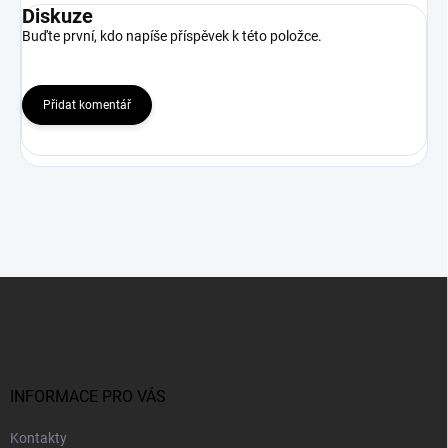
Diskuze
Buďte první, kdo napíše příspěvek k této položce.
Přidat komentář
Z
á
p
a
t
í
INFORMACE PRO VÁS
Kontakty