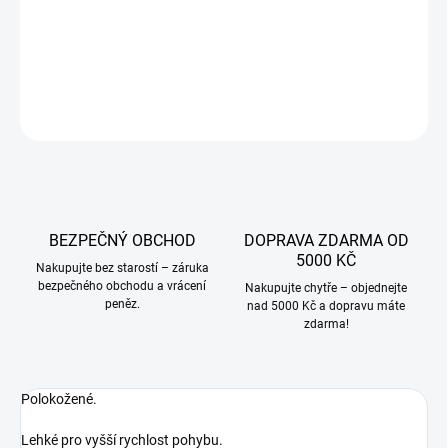
−
+
Přidat do košíku
DETAILNÍ INFORMACE
ZEPTAT SE
BEZPEČNÝ OBCHOD
DOPRAVA ZDARMA OD
5000 KČ
Nakupujte bez starostí – záruka
bezpečného obchodu a vrácení
Nakupujte chytře – objednejte
peněz.
nad 5000 Kč a dopravu máte
zdarma!
Polokožené.
Lehké pro vyšší rychlost pohybu.