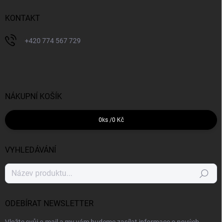
KONTAKT
+420 774 567 729
NÁKUPNÍ KOŠÍK
0
ks /
0 Kč
VYHLEDÁVÁNÍ
Hledat
ODEBÍRAT NEWSLETTER
Vložte svůj e-mail a my vám budeme zasílat informace o nových