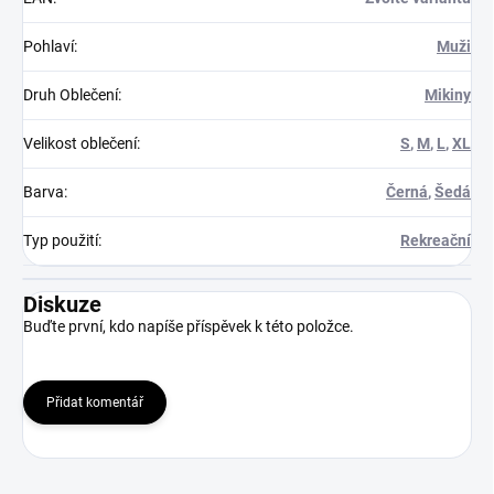
Pohlaví
:
Muži
Druh Oblečení
:
Mikiny
Velikost oblečení
:
S
,
M
,
L
,
XL
Barva
:
Černá
,
Šedá
Typ použití
:
Rekreační
Diskuze
Buďte první, kdo napíše příspěvek k této položce.
Přidat komentář