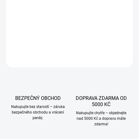
JAKOU VELIKOST?
−
+
Přidat do košíku
DETAILNÍ INFORMACE
ZEPTAT SE
BEZPEČNÝ OBCHOD
DOPRAVA ZDARMA OD
5000 KČ
Nakupujte bez starostí – záruka
bezpečného obchodu a vrácení
Nakupujte chytře – objednejte
peněz.
nad 5000 Kč a dopravu máte
zdarma!