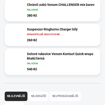
Chránič zubů Venum CHALLENGER mix barev
SKLADEM
380 Kč
Suspenzor Ringhorns Charger bílý
MOMENTÁLNĚ NEDOSTUPNÉ
260 Kč
Gelové rukavice Venum Kontact Quick wraps
khaki/černá
SKLADEM
540 Kč
Ř
a
NEJLEVNĚJŠÍ
NEJDRAŽŠÍ
NEJPRODÁVANĚJŠÍ
z