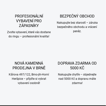
á
d
a
c
PROFESIONÁLNÍ
BEZPEČNÝ OBCHOD
í
VYBAVENÍ PRO
p
Nakupujte bez starostí – záruka
ZÁPASNÍKY
bezpečného obchodu a vrácení
r
peněz.
v
Zvolte vybavení, které vás dostane
k
do ringu – profesionální kvalita!
y
v
ý
p
i
NOVÁ KAMENNÁ
DOPRAVA ZDARMA OD
s
PRODEJNA V BRNĚ
5000 KČ
u
Kšírova 497/122, Brno-jih-Horní
Nakupujte chytře – objednejte
Heršpice – přijďte si vybrat
nad 5000 Kč a dopravu máte
vybavení osobně!
zdarma!