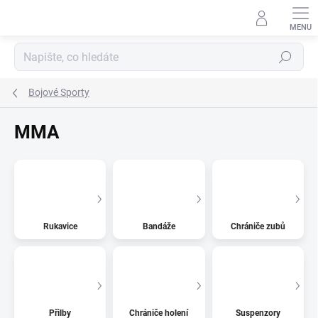
Přejít
na
obsah
Hledat
Bojové Sporty
MMA
Rukavice
Bandáže
Chrániče zubů
Přilby
Chrániče holení
Suspenzory