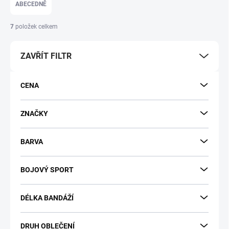
e
ABECEDNĚ
n
í
7
položek celkem
p
r
ZAVŘÍT FILTR
o
d
u
CENA
k
t
ů
ZNAČKY
BARVA
BOJOVÝ SPORT
DÉLKA BANDÁŽÍ
DRUH OBLEČENÍ