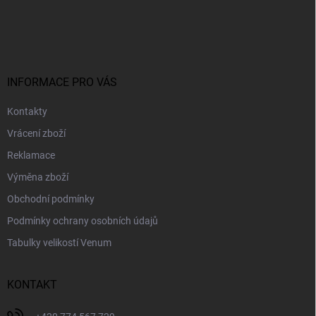
Z
á
p
a
t
í
INFORMACE PRO VÁS
Kontakty
Vrácení zboží
Reklamace
Výměna zboží
Obchodní podmínky
Podmínky ochrany osobních údajů
Tabulky velikostí Venum
KONTAKT