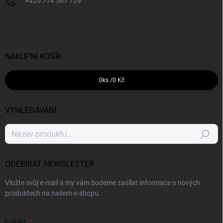
+420 774 567 729
NÁKUPNÍ KOŠÍK
0
ks /
0 Kč
VYHLEDÁVÁNÍ
Hledat
ODEBÍRAT NEWSLETTER
Vložte svůj e-mail a my vám budeme zasílat informace o nových
produktech na našem e-shopu.
E-MAIL