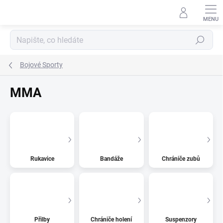
Přejít
na
obsah
Hledat
Bojové Sporty
MMA
Rukavice
Bandáže
Chrániče zubů
Přilby
Chrániče holení
Suspenzory