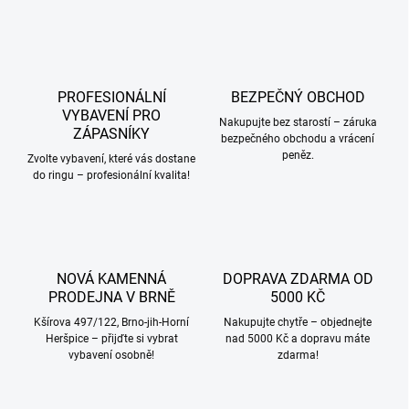
v
l
á
d
a
c
PROFESIONÁLNÍ
BEZPEČNÝ OBCHOD
í
VYBAVENÍ PRO
p
Nakupujte bez starostí – záruka
ZÁPASNÍKY
bezpečného obchodu a vrácení
r
peněz.
v
Zvolte vybavení, které vás dostane
k
do ringu – profesionální kvalita!
y
v
ý
p
i
NOVÁ KAMENNÁ
DOPRAVA ZDARMA OD
s
PRODEJNA V BRNĚ
5000 KČ
u
Kšírova 497/122, Brno-jih-Horní
Nakupujte chytře – objednejte
Heršpice – přijďte si vybrat
nad 5000 Kč a dopravu máte
vybavení osobně!
zdarma!