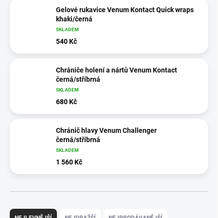
Gelové rukavice Venum Kontact Quick wraps
khaki/černá
SKLADEM
540 Kč
Chrániče holení a nártů Venum Kontact
černá/stříbrná
SKLADEM
680 Kč
Chránič hlavy Venum Challenger
černá/stříbrná
SKLADEM
1 560 Kč
Ř
a