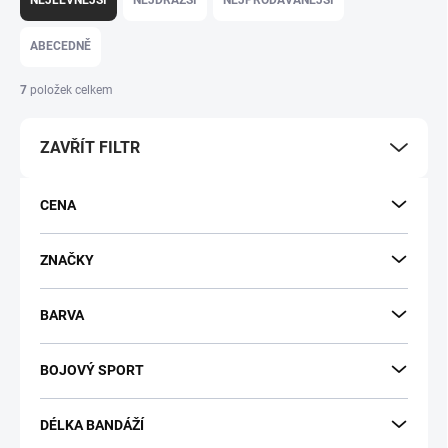
NEJLEVNĚJŠÍ
NEJDRAŽŠÍ
NEJPRODÁVANĚJŠÍ
z
e
ABECEDNĚ
n
í
7
položek celkem
p
r
ZAVŘÍT FILTR
o
d
u
CENA
k
t
ů
ZNAČKY
BARVA
BOJOVÝ SPORT
DÉLKA BANDÁŽÍ