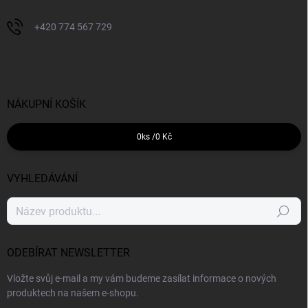
+420 774 567 729
NÁKUPNÍ KOŠÍK
0
ks /
0 Kč
VYHLEDÁVÁNÍ
Hledat
ODEBÍRAT NEWSLETTER
Vložte svůj e-mail a my vám budeme zasílat informace o nových
produktech na našem e-shopu.