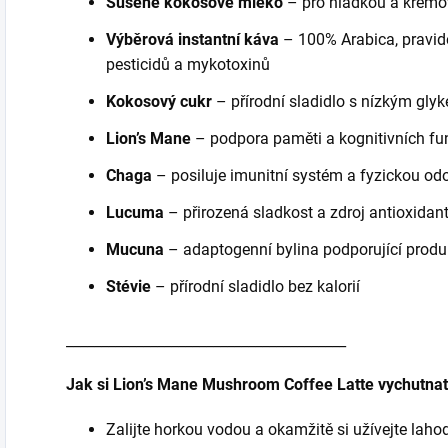
Sušené kokosové mléko
– pro hladkou a krémo
Výběrová instantní káva
– 100% Arabica, pravid
pesticidů a mykotoxinů
Kokosový cukr
– přírodní sladidlo s nízkým gl
Lion’s Mane
– podpora paměti a kognitivních fu
Chaga
– posiluje imunitní systém a fyzickou od
Lucuma
– přirozená sladkost a zdroj antioxidan
Mucuna
– adaptogenní bylina podporující prod
Stévie
– přírodní sladidlo bez kalorií
________________________________________
J
ak si Lion’s Mane Mushroom Coffee Latte vychutna
Zalijte horkou vodou a okamžitě si užívejte lahod