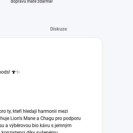
dopravu máte zdarma!
Diskuze
oods! 🍄✨
o ty, kteří hledají harmonii mezi
sahuje Lion’s Mane a Chagu pro podporu
esu a výběrovou bio kávu s jemným
 konzistenci díky sušenému