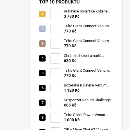
TOP 10 PRODUKTŮ
Rukavice boxerské kožené
Twins BGVL 3 modré
3 780 Kč
Triko Giant Connect Venum
modré
770 Kč
Triko Giant Connect Venum
oranžové
770 Kč
Chrániče holení a nártů
Venum Kontact černá/stříbrná
680 Kč
Triko Giant Connect Venum
zelené
770 Kč
Boxerské rukavice Venum
CONTENDER 1.5 XT
1 120 Kč
růžová/bílá
Suspenzor Venum Challenger
bílý
685 Kč
Triko Silent Power Venum
vínové
1 000 Kč
Tílko Muay Thai VT Venum