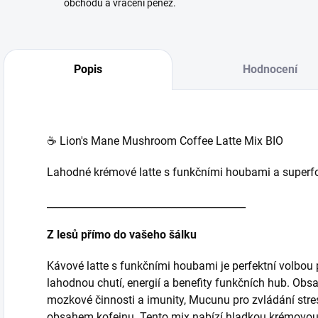
obchodu a vrácení peněz.
Popis
Hodnocení
☕ Lion's Mane Mushroom Coffee Latte Mix BIO
Lahodné krémové latte s funkčními houbami a superf
________________________________________
Z lesů přímo do vašeho šálku
Kávové latte s funkčními houbami je perfektní volbou pr
lahodnou chutí, energií a benefity funkčních hub. Ob
mozkové činnosti a imunity, Mucunu pro zvládání str
obsahem kofeinu. Tento mix nabízí hladkou krémovou