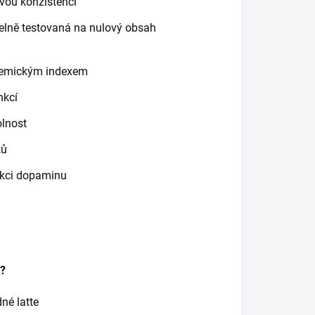
vou konzistenci
elně testovaná na nulový obsah
ykemickým indexem
nkcí
olnost
tů
ukci dopaminu
t?
né latte