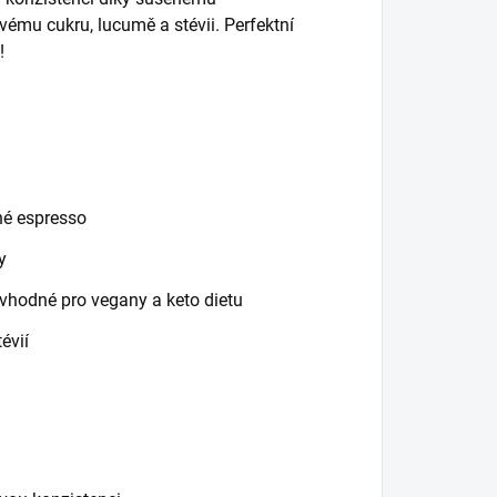
ému cukru, lucumě a stévii. Perfektní
!
né espresso
y
 vhodné pro vegany a keto dietu
évií