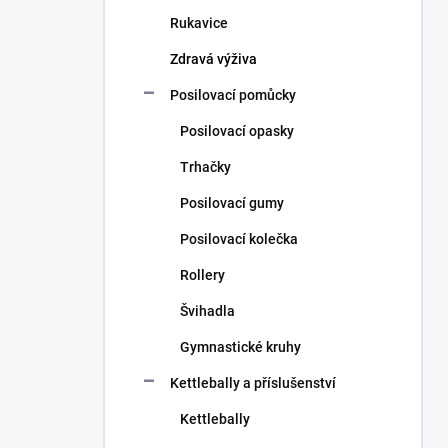
n
Rukavice
í
p
Zdravá výživa
a
n
Posilovací pomůcky
e
Posilovací opasky
l
Trhačky
Posilovací gumy
Posilovací kolečka
Rollery
Švihadla
Gymnastické kruhy
Kettlebally a příslušenství
Kettlebally