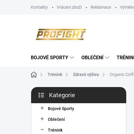
Přejít
Kontakty
Vrácení zboží
Reklamace
Výměna
na
obsah
BOJOVÉ SPORTY
OBLEČENÍ
TRÉNIN
Domů
Trénink
Zdravá výživa
Organic Coff
P
Kategorie
o
Přeskočit
s
kategorie
t
Bojové Sporty
r
Oblečení
a
n
Trénink