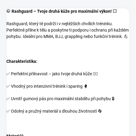
🥋
Rashguard – Tvoje druhá kůže pro maximální výkon!
💥
Rashguard, který tě podrží i v nejtěžších chvílích tréninku.
Perfektně přilne k tělu a poskytne ti podporu i ochranu při každém
pohybu. Ideální pro MMA, BJJ, grappling nebo funkční trénink. 💪
Charakteristika:
✅ Perfektní přilnavost – jako tvoje druhá kůže 🧘‍♂️
✅ Vhodný pro intenzivní trénink i sparing 🥊
✅ Uvnitř gumový pás pro maximální stabilitu při pohybu 🔒
✅ Odolný a pružný materiál s dlouhou životností 🔄