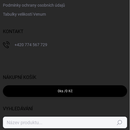
Podmínky ochrany osobních údajů
Tabulky velikostí Venum
KONTAKT
+420 774 567 729
NÁKUPNÍ KOŠÍK
0
ks /
0 Kč
VYHLEDÁVÁNÍ
Hledat