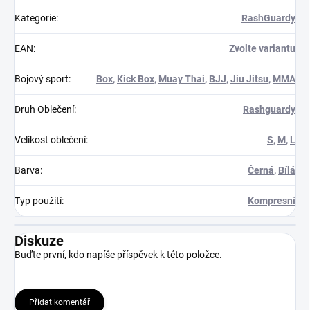
Kategorie
:
RashGuardy
EAN
:
Zvolte variantu
Bojový sport
:
Box
,
Kick Box
,
Muay Thai
,
BJJ
,
Jiu Jitsu
,
MMA
Druh Oblečení
:
Rashguardy
Velikost oblečení
:
S
,
M
,
L
Barva
:
Černá
,
Bílá
Typ použití
:
Kompresní
Diskuze
Buďte první, kdo napíše příspěvek k této položce.
Přidat komentář