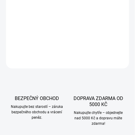
VARIANTA
−
+
Přidat do košíku
DETAILNÍ INFORMACE
ZEPTAT SE
BEZPEČNÝ OBCHOD
DOPRAVA ZDARMA OD
5000 KČ
Nakupujte bez starostí – záruka
bezpečného obchodu a vrácení
Nakupujte chytře – objednejte
peněz.
nad 5000 Kč a dopravu máte
zdarma!