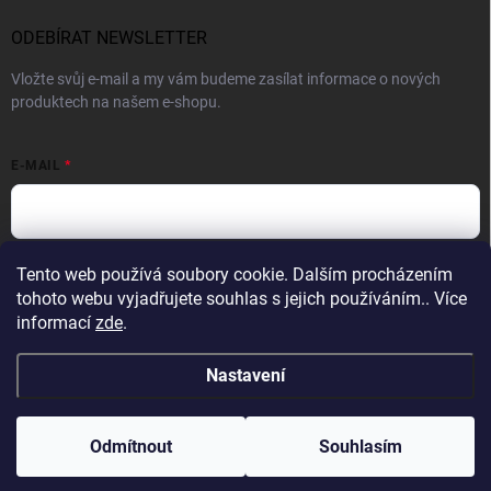
ODEBÍRAT NEWSLETTER
Vložte svůj e-mail a my vám budeme zasílat informace o nových
produktech na našem e-shopu.
E-MAIL
Vložením e-mailu souhlasíte s
podmínkami ochrany osobních údajů
Tento web používá soubory cookie. Dalším procházením
tohoto webu vyjadřujete souhlas s jejich používáním.. Více
Přihlásit se
informací
zde
.
Nastavení
Copyright 2026
Profight.cz
. Všechna práva vyhrazena.
Odmítnout
Souhlasím
Vytvořil Shoptet