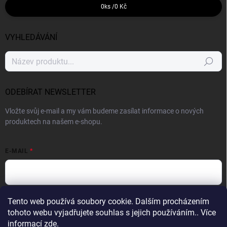
0
ks /
0 Kč
VYHLEDÁVÁNÍ
Hledat
ODEBÍRAT NEWSLETTER
Vložte svůj e-mail a my vám budeme zasílat informace o nových
produktech na našem e-shopu.
E-MAIL
Vložením e-mailu souhlasíte s
podmínkami ochrany osobních údajů
Tento web používá soubory cookie. Dalším procházením
tohoto webu vyjadřujete souhlas s jejich používáním.. Více
Přihlásit se
informací
zde
.