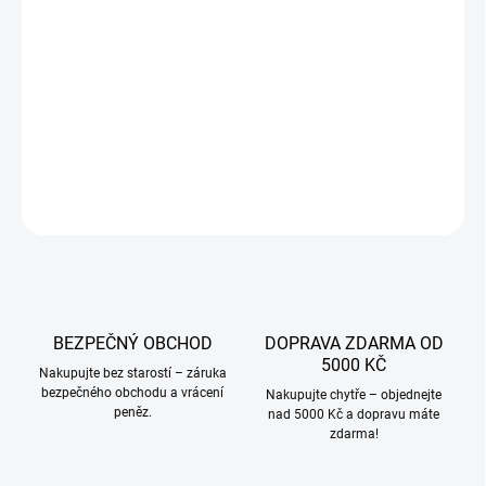
JAKOU VELIKOST?
−
+
Přidat do košíku
DETAILNÍ INFORMACE
ZEPTAT SE
BEZPEČNÝ OBCHOD
DOPRAVA ZDARMA OD
5000 KČ
Nakupujte bez starostí – záruka
bezpečného obchodu a vrácení
Nakupujte chytře – objednejte
peněz.
nad 5000 Kč a dopravu máte
zdarma!