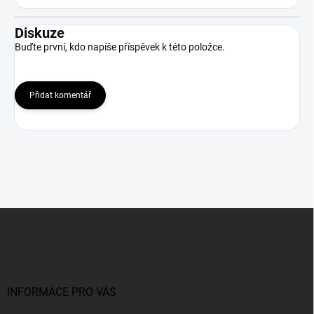
Diskuze
Buďte první, kdo napíše příspěvek k této položce.
Přidat komentář
Z
á
p
a
t
í
INFORMACE PRO VÁS