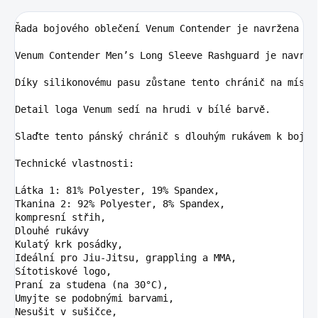
Řada bojového oblečení Venum Contender je navržena ta
Venum Contender Men’s Long Sleeve Rashguard je navrže
Díky silikonovému pasu zůstane tento chránič na místě
Detail loga Venum sedí na hrudi v bílé barvě.

Slaďte tento pánský chránič s dlouhým rukávem k bojov
Technické vlastnosti:

Látka 1: 81% Polyester, 19% Spandex,

Tkanina 2: 92% Polyester, 8% Spandex,

kompresní střih,

Dlouhé rukávy

Kulatý krk posádky,

Ideální pro Jiu-Jitsu, grappling a MMA,

Sítotiskové logo,

Praní za studena (na 30°C),

Umyjte se podobnými barvami,

Nesušit v sušičce,
