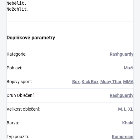
Nebělit,

Nežehlit.
Doplňkové parametry
Kategorie
:
Rashguardy
Pohlaví
:
Muži
Bojový sport
:
Box
,
Kick Box
,
Muay Thai
,
MMA
Druh Oblečení
:
Rashguardy
Velikost oblečení
:
M
,
L
,
XL
Barva
:
Khaki
Typ použití
:
Kompresní