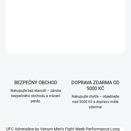
−
+
Přidat do košíku
DETAILNÍ INFORMACE
ZEPTAT SE
BEZPEČNÝ OBCHOD
DOPRAVA ZDARMA OD
5000 KČ
Nakupujte bez starostí – záruka
bezpečného obchodu a vrácení
Nakupujte chytře – objednejte
peněz.
nad 5000 Kč a dopravu máte
zdarma!
UFC Adrenaline by Venum Men’s Fight Week Performance Long