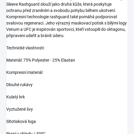
Sleeve Rashguard slouží jako druhá kůže, která poskytuje
ochranu před zraněním a svobodu pohybu během ukotvení.
Kompresní technologie rashguard také pomáhá podporovat
svalovou regeneraci. Jeho výrazný maskovací potisk s bílými logy
Venum a UFC je inspirován sportovci, kteří vstoupili do oktagonu,
připraveni udeřit a bránit úderu.
Technické vlastnosti:
Materiál: 75% Polyester - 25% Elastan
Kompresní materiál
Dlouhé rukávy
Kulatý krk
Vyztužené švy
Sítotisková loga
Praní v chladu / 30ºC