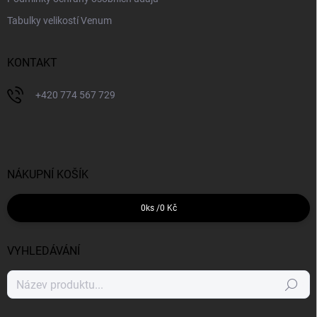
Tabulky velikostí Venum
KONTAKT
+420 774 567 729
NÁKUPNÍ KOŠÍK
0
ks /
0 Kč
VYHLEDÁVÁNÍ
Hledat