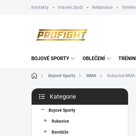
Přejít
Kontakty
Vrácení zboží
Reklamace
Výměna
na
obsah
BOJOVÉ SPORTY
OBLEČENÍ
TRÉNIN
Domů
Bojové Sporty
MMA
Rukavice MMA 
P
Kategorie
o
Přeskočit
s
kategorie
t
Bojové Sporty
r
Rukavice
a
n
Bandáže