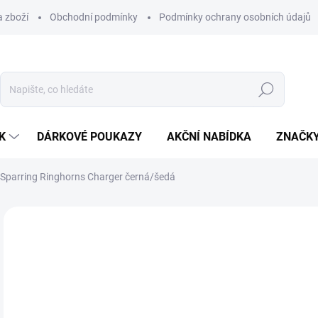
 zboží
Obchodní podmínky
Podmínky ochrany osobních údajů
Hledat
K
DÁRKOVÉ POUKAZY
AKČNÍ NABÍDKA
ZNAČK
Sparring Ringhorns Charger černá/šedá
Neohodnoceno
Podrobnosti hodnocení
ZNAČKA:
RINGHO
1 
Měr
ZVO
cena
VAR