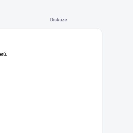
Diskuze
erů.