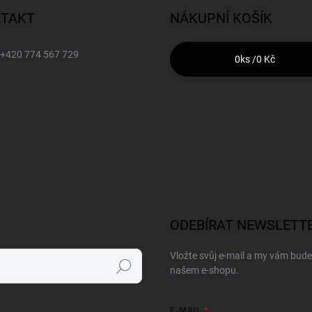
TAKT
NÁKUPNÍ KOŠÍK
+420 774 567 729
0
ks /
0 Kč
ODEBÍRAT NEWSLETT
Vložte svůj e-mail a my vám bud
Hledat
našem e-shopu.
E-MAIL