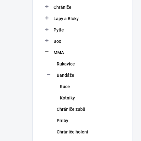
n
Chrániče
í
p
Lapy a Bloky
a
n
Pytle
e
Box
l
MMA
Rukavice
Bandáže
Ruce
Kotníky
Chrániče zubů
Přilby
Chrániče holení