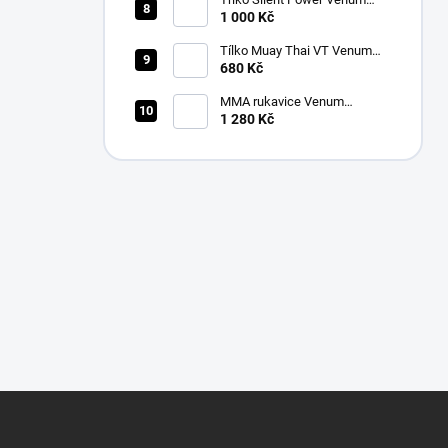
vínové
1 000 Kč
Tílko Muay Thai VT Venum
černé
680 Kč
MMA rukavice Venum
Challenger 3.0 Sparring
1 280 Kč
černá/zlatá
Z
á
p