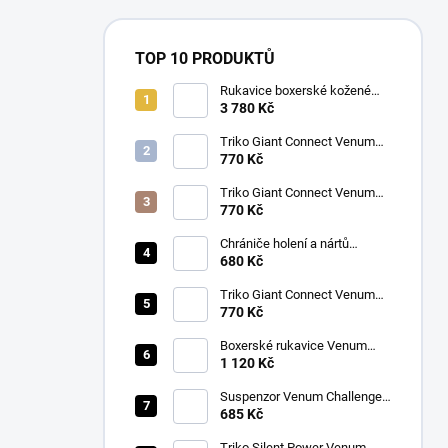
TOP 10 PRODUKTŮ
Rukavice boxerské kožené
Twins BGVL 3 modré
3 780 Kč
Triko Giant Connect Venum
modré
770 Kč
Triko Giant Connect Venum
oranžové
770 Kč
Chrániče holení a nártů
Venum Kontact černá/stříbrná
680 Kč
Triko Giant Connect Venum
zelené
770 Kč
Boxerské rukavice Venum
CONTENDER 1.5 XT
1 120 Kč
růžová/bílá
Suspenzor Venum Challenger
bílý
685 Kč
Triko Silent Power Venum