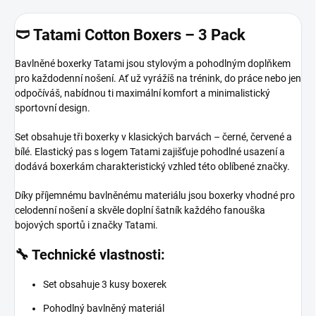
🩲 Tatami Cotton Boxers – 3 Pack
Bavlněné boxerky Tatami jsou stylovým a pohodlným doplňkem
pro každodenní nošení. Ať už vyrážíš na trénink, do práce nebo jen
odpočíváš, nabídnou ti maximální komfort a minimalistický
sportovní design.
Set obsahuje tři boxerky v klasických barvách – černé, červené a
bílé. Elastický pas s logem Tatami zajišťuje pohodlné usazení a
dodává boxerkám charakteristický vzhled této oblíbené značky.
Díky příjemnému bavlněnému materiálu jsou boxerky vhodné pro
celodenní nošení a skvěle doplní šatník každého fanouška
bojových sportů i značky Tatami.
🔧 Technické vlastnosti:
Set obsahuje 3 kusy boxerek
Pohodlný bavlněný materiál