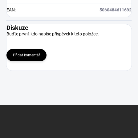
EAN
:
5060484611692
Diskuze
Buďte první, kdo napíše příspěvek k této položce.
Přidat komentář
Z
á
p
a
t