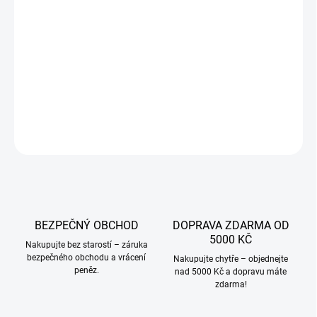
VARIANTA
−
+
Přidat do košíku
DETAILNÍ INFORMACE
ZEPTAT SE
BEZPEČNÝ OBCHOD
DOPRAVA ZDARMA OD
5000 KČ
Nakupujte bez starostí – záruka
bezpečného obchodu a vrácení
Nakupujte chytře – objednejte
peněz.
nad 5000 Kč a dopravu máte
zdarma!