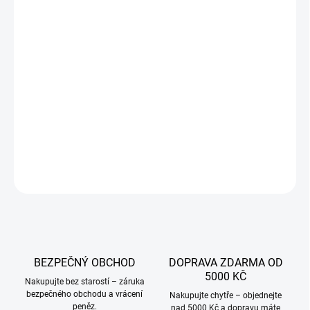
VARIANTA
JAKOU VELIKOST?
−
+
Přidat do košíku
DETAILNÍ INFORMACE
ZEPTAT SE
BEZPEČNÝ OBCHOD
DOPRAVA ZDARMA OD
5000 KČ
Nakupujte bez starostí – záruka
bezpečného obchodu a vrácení
Nakupujte chytře – objednejte
peněz.
nad 5000 Kč a dopravu máte