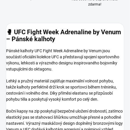
zdarma!
🥊 UFC Fight Week Adrenaline by Venum
– Pánské kalhoty
Pánské kalhoty UFC Fight Week Adrenaline by Venum jsou
součástí oficiální kolekce UFC a představují spojení sportovního
výkonu, lehkosti a výrazného designu inspirovaného bojovníky
vstupujícími do oktagonu.
Lehký a pružný materiál zajišťuje maximální volnost pohybu,
takže kalhoty perfektně drží krok se sportovci během tréninku,
cestování i volného dne. Díky příměsi elastanu se přizpůsobí
pohybu těla a poskytují vysoký komfort po celý den.
Boční kapsy na zip poskytují bezpečné uložení drobností, zatímco
elastický pas se stahovací šňůrkou umožňuje přesné a pohodlné
nastavení. Výrazný maskáčový design doplněný bronzovými logy
Venum a UFC dodává kalhotám agresivní a prémiový vzhled.