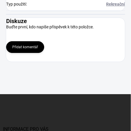
Typ použití
:
Rekreační
Diskuze
Buďte první, kdo napíše příspěvek k této položce.
Přidat komentář
Z
á
p
a
t
í
INFORMACE PRO VÁS