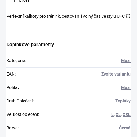
Nežehlit
Perfektní kalhoty pro trénink, cestování i volný čas ve stylu UFC 💥
Doplňkové parametry
Kategorie
:
Muži
EAN
:
Zvolte variantu
Pohlaví
:
Muži
Druh Oblečení
:
Tepláky
Velikost oblečení
:
L
,
XL
,
XXL
Barva
:
Černá