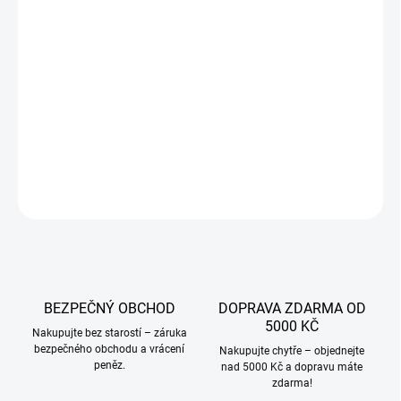
VARIANTA
JAKOU VELIKOST?
−
+
Přidat do košíku
DETAILNÍ INFORMACE
ZEPTAT SE
BEZPEČNÝ OBCHOD
DOPRAVA ZDARMA OD
5000 KČ
Nakupujte bez starostí – záruka
bezpečného obchodu a vrácení
Nakupujte chytře – objednejte
peněz.
nad 5000 Kč a dopravu máte
zdarma!