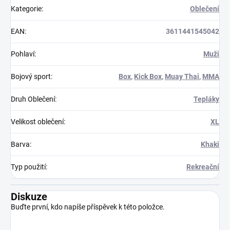
Kategorie
:
Oblečení
EAN
:
3611441545042
Pohlaví
:
Muži
Bojový sport
:
Box
,
Kick Box
,
Muay Thai
,
MMA
Druh Oblečení
:
Tepláky
Velikost oblečení
:
XL
Barva
:
Khaki
Typ použití
:
Rekreační
Diskuze
Buďte první, kdo napíše příspěvek k této položce.