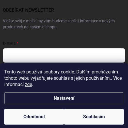
ODEBÍRAT NEWSLETTER
Vložte svůj e-mail a my vám budeme zasílat informace o nových
produktech na našem e-shopu.
E-MAIL
Vložením e-mailu souhlasíte s
podmínkami ochrany osobních údajů
Tento web používá soubory cookie. Dalším procházením
tohoto webu vyjadřujete souhlas s jejich používáním.. Více
Přihlásit se
informací
zde
.
Nastavení
Copyright 2026
Profight.cz
. Všechna práva vyhrazena.
Odmítnout
Souhlasím
Vytvořil Shoptet