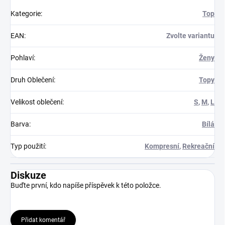
Kategorie
:
Top
EAN
:
Zvolte variantu
Pohlaví
:
Ženy
Druh Oblečení
:
Topy
Velikost oblečení
:
S
,
M
,
L
Barva
:
Bílá
Typ použití
:
Kompresní
,
Rekreační
Diskuze
Buďte první, kdo napíše příspěvek k této položce.
Přidat komentář