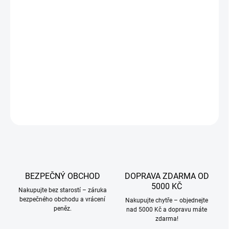
VARIANTA
JAKOU VELIKOST?
−
+
Přidat do košíku
DETAILNÍ INFORMACE
ZEPTAT SE
BEZPEČNÝ OBCHOD
DOPRAVA ZDARMA OD
5000 KČ
Nakupujte bez starostí – záruka
bezpečného obchodu a vrácení
Nakupujte chytře – objednejte
peněz.
nad 5000 Kč a dopravu máte
zdarma!