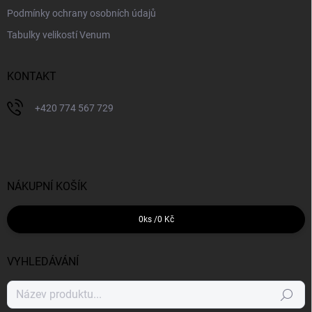
Podmínky ochrany osobních údajů
Tabulky velikostí Venum
KONTAKT
+420 774 567 729
NÁKUPNÍ KOŠÍK
0
ks /
0 Kč
VYHLEDÁVÁNÍ
Hledat