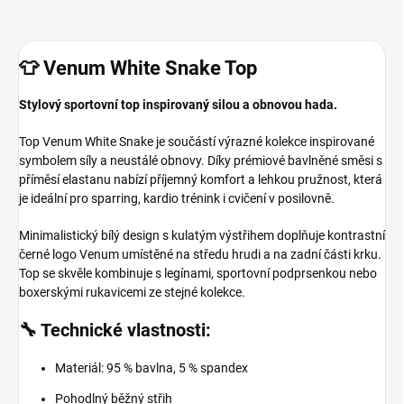
👕 Venum White Snake Top
Stylový sportovní top inspirovaný silou a obnovou hada.
Top Venum White Snake je součástí výrazné kolekce inspirované
symbolem síly a neustálé obnovy. Díky prémiové bavlněné směsi s
příměsí elastanu nabízí příjemný komfort a lehkou pružnost, která
je ideální pro sparring, kardio trénink i cvičení v posilovně.
Minimalistický bílý design s kulatým výstřihem doplňuje kontrastní
černé logo Venum umístěné na středu hrudi a na zadní části krku.
Top se skvěle kombinuje s legínami, sportovní podprsenkou nebo
boxerskými rukavicemi ze stejné kolekce.
🔧 Technické vlastnosti:
Materiál: 95 % bavlna, 5 % spandex
Pohodlný běžný střih