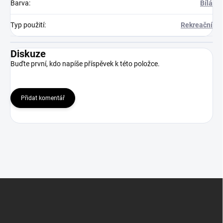
Barva
:
Bílá
Typ použití
:
Rekreační
Diskuze
Buďte první, kdo napíše příspěvek k této položce.
Přidat komentář
Z
á
p
a