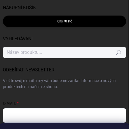
NÁKUPNÍ KOŠÍK
0
ks /
0 Kč
VYHLEDÁVÁNÍ
Hledat
ODEBÍRAT NEWSLETTER
Vložte svůj e-mail a my vám budeme zasílat informace o nových
produktech na našem e-shopu.
E-MAIL