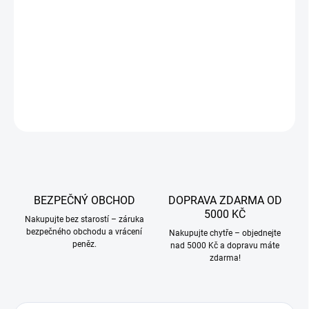
−
+
Přidat do košíku
DETAILNÍ INFORMACE
ZEPTAT SE
BEZPEČNÝ OBCHOD
DOPRAVA ZDARMA OD
5000 KČ
Nakupujte bez starostí – záruka
bezpečného obchodu a vrácení
Nakupujte chytře – objednejte
peněz.
nad 5000 Kč a dopravu máte
zdarma!