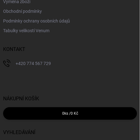
Výměna zboží
Obchodní podmínky
Podmínky ochrany osobních údajů
Tabulky velikostí Venum
KONTAKT
+420 774 567 729
NÁKUPNÍ KOŠÍK
0
ks /
0 Kč
VYHLEDÁVÁNÍ