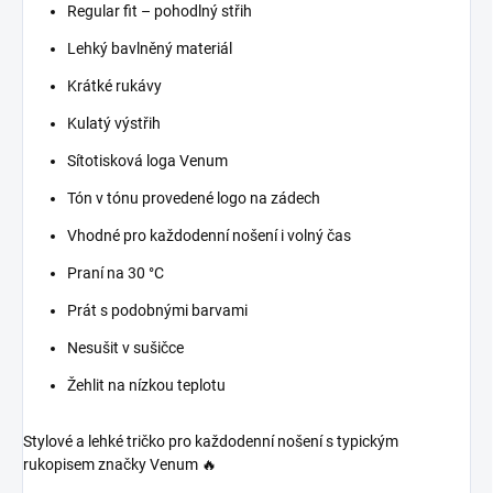
Regular fit – pohodlný střih
Lehký bavlněný materiál
Krátké rukávy
Kulatý výstřih
Sítotisková loga Venum
Tón v tónu provedené logo na zádech
Vhodné pro každodenní nošení i volný čas
Praní na 30 °C
Prát s podobnými barvami
Nesušit v sušičce
Žehlit na nízkou teplotu
Stylové a lehké tričko pro každodenní nošení s typickým
rukopisem značky Venum 🔥