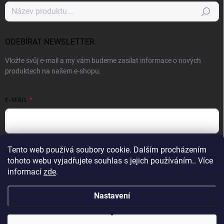
Hledat
ODEBÍRAT NEWSLETTER
Vložte svůj e-mail a my vám budeme zasílat informace o nových
produktech na našem e-shopu.
E-MAIL
Vložením e-mailu souhlasíte s
podmínkami ochrany osobních údajů
Tento web používá soubory cookie. Dalším procházením
tohoto webu vyjadřujete souhlas s jejich používáním.. Více
Přihlásit se
informací
zde
.
Nastavení
Copyright 2026
Profight.cz
. Všechna práva vyhrazena.