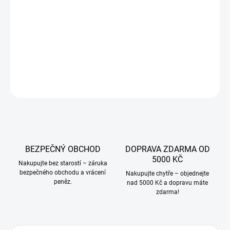
−
+
Přidat do košíku
DETAILNÍ INFORMACE
ZEPTAT SE
BEZPEČNÝ OBCHOD
DOPRAVA ZDARMA OD
5000 KČ
Nakupujte bez starostí – záruka
bezpečného obchodu a vrácení
Nakupujte chytře – objednejte
peněz.
nad 5000 Kč a dopravu máte
zdarma!