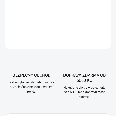
−
+
Přidat do košíku
DETAILNÍ INFORMACE
ZEPTAT SE
BEZPEČNÝ OBCHOD
DOPRAVA ZDARMA OD
5000 KČ
Nakupujte bez starostí – záruka
bezpečného obchodu a vrácení
Nakupujte chytře – objednejte
peněz.
nad 5000 Kč a dopravu máte
zdarma!