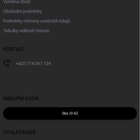
Výměna zboží
Obchodní podmínky
Podmínky ochrany osobních údajů
Tabulky velikostí Venum
KONTAKT
+420 774 567 729
NÁKUPNÍ KOŠÍK
0
ks /
0 Kč
VYHLEDÁVÁNÍ