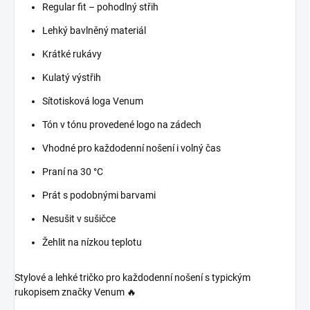
Regular fit – pohodlný střih
Lehký bavlněný materiál
Krátké rukávy
Kulatý výstřih
Sítotisková loga Venum
Tón v tónu provedené logo na zádech
Vhodné pro každodenní nošení i volný čas
Praní na 30 °C
Prát s podobnými barvami
Nesušit v sušičce
Žehlit na nízkou teplotu
Stylové a lehké tričko pro každodenní nošení s typickým
rukopisem značky Venum 🔥