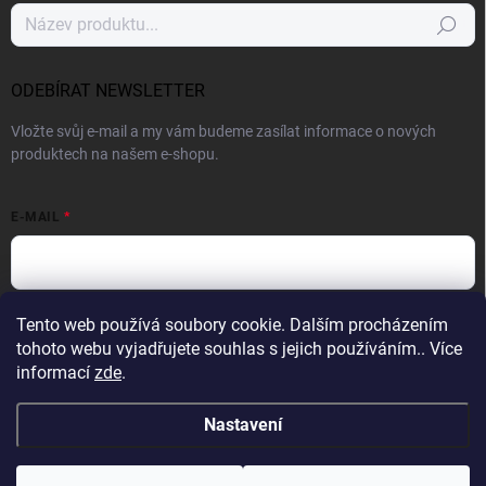
Hledat
ODEBÍRAT NEWSLETTER
Vložte svůj e-mail a my vám budeme zasílat informace o nových
produktech na našem e-shopu.
E-MAIL
Vložením e-mailu souhlasíte s
podmínkami ochrany osobních údajů
Tento web používá soubory cookie. Dalším procházením
tohoto webu vyjadřujete souhlas s jejich používáním.. Více
Přihlásit se
informací
zde
.
Nastavení
Copyright 2026
Profight.cz
. Všechna práva vyhrazena.