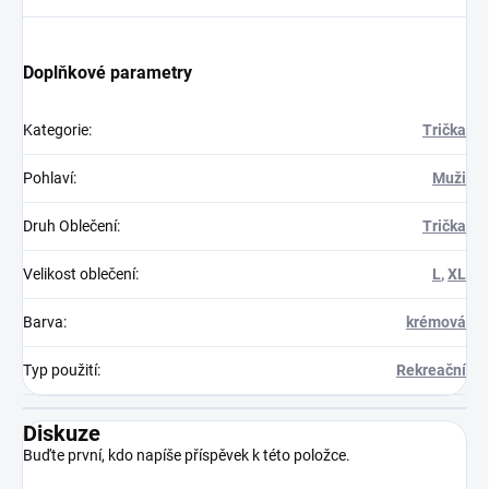
Doplňkové parametry
Kategorie
:
Trička
Pohlaví
:
Muži
Druh Oblečení
:
Trička
Velikost oblečení
:
L
,
XL
Barva
:
krémová
Typ použití
:
Rekreační
Diskuze
Buďte první, kdo napíše příspěvek k této položce.