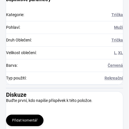
Kategorie
:
Trička
Pohlaví
:
Muži
Druh Oblečení
:
Trička
Velikost oblečení
:
L
,
XL
Barva
:
Červená
Typ použití
:
Rekreační
Diskuze
Buďte první, kdo napíše příspěvek k této položce.
Přidat komentář