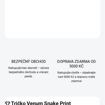
−
+
Přidat do košíku
DETAILNÍ INFORMACE
ZEPTAT SE
BEZPEČNÝ OBCHOD
DOPRAVA ZDARMA OD
5000 KČ
Nakupujte bez starostí – záruka
bezpečného obchodu a vrácení
Nakupujte chytře – objednejte
peněz.
nad 5000 Kč a dopravu máte
zdarma!
👕 Tričko Venum Snake Print