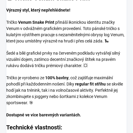
Výrazný styl, který nepřehlédnete!
Tričko
Venum Snake Print
přináší ikonickou identitu značky
Venum v odvážném grafickém provedení. Toto pánské tričko s
kulatým výstřihem pracuje s nezaměnitelnými obrysy log Venum,
které jsou umístěny výrazně na hrudi i přes celá záda. 🐍
Šedé a bílé grafické prvky na červeném podkladu vytvářejí silný
vizuální dojem, zatímco decentní značkový štítek na pravém
rukávu dodává tričku prémiový charakter. 💥
Tričko je vyrobeno ze
100% bavlny
, což zajišťuje maximální
pohodlí při každodenním nošení. Díky
regular fit střihu
se skvěle
hodí jak na trénink, tak i na volnočasové aktivity. Perfektně jej
zkombinujete s joggery nebo šortkami z kolekce Venum
sportswear. 🎯
Dostupné ve více barevných variantách.
Technické vlastnosti: