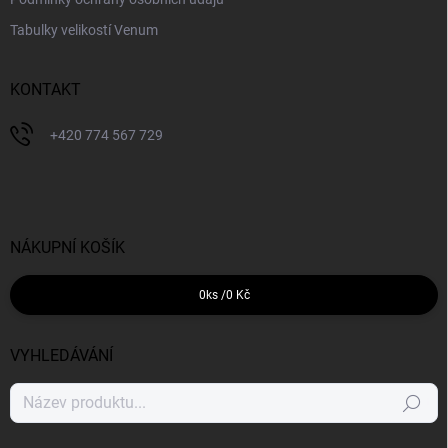
Tabulky velikostí Venum
KONTAKT
+420 774 567 729
NÁKUPNÍ KOŠÍK
0
ks /
0 Kč
VYHLEDÁVÁNÍ
Hledat