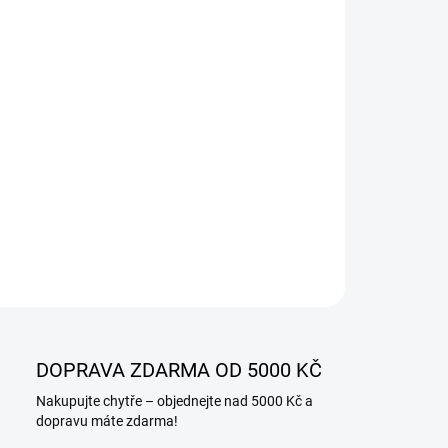
OU VELIKOST?
−
+
Přidat do košíku
ILNÍ INFORMACE
ZEPTAT SE
DOPRAVA ZDARMA OD 5000 KČ
Nakupujte chytře – objednejte nad 5000 Kč a
dopravu máte zdarma!