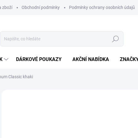
 zboží
Obchodní podmínky
Podmínky ochrany osobních údajů
Hledat
K
DÁRKOVÉ POUKAZY
AKČNÍ NABÍDKA
ZNAČK
num Classic khaki
Neohodnoceno
Podrobnosti hodnocení
ZNAČKA:
VENUM
6
Měr
ZVO
cena
VAR