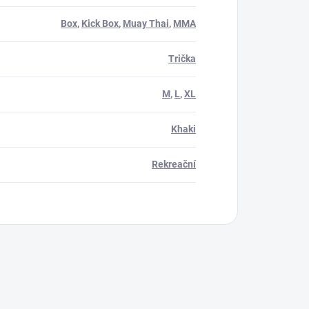
Box
,
Kick Box
,
Muay Thai
,
MMA
Trička
M
,
L
,
XL
Khaki
Rekreační