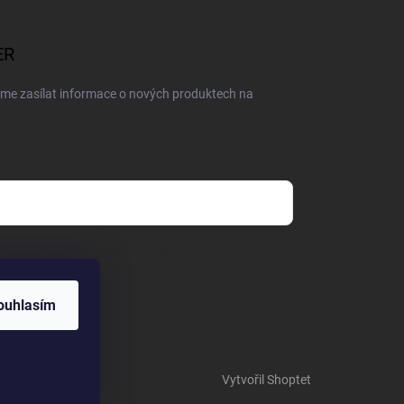
ER
eme zasílat informace o nových produktech na
dmínkami ochrany osobních údajů
ouhlasím
Vytvořil Shoptet