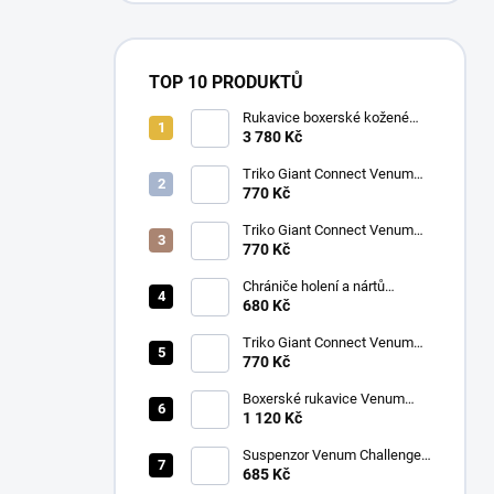
TOP 10 PRODUKTŮ
Rukavice boxerské kožené
Twins BGVL 3 modré
3 780 Kč
Triko Giant Connect Venum
modré
770 Kč
Triko Giant Connect Venum
oranžové
770 Kč
Chrániče holení a nártů
Venum Kontact černá/stříbrná
680 Kč
Triko Giant Connect Venum
zelené
770 Kč
Boxerské rukavice Venum
CONTENDER 1.5 XT
1 120 Kč
růžová/bílá
Suspenzor Venum Challenger
bílý
685 Kč