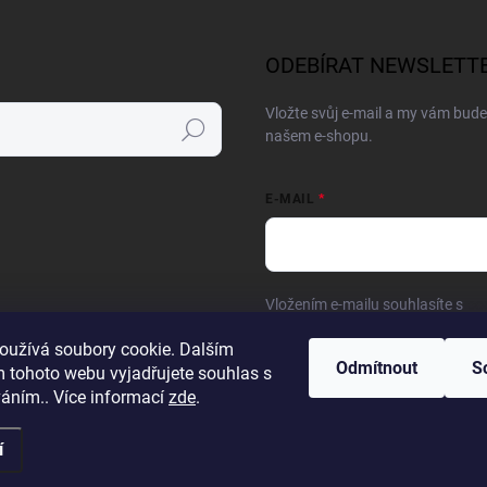
ODEBÍRAT NEWSLETT
Vložte svůj e-mail a my vám bud
Hledat
našem e-shopu.
E-MAIL
Vložením e-mailu souhlasíte s
po
oužívá soubory cookie. Dalším
Přihlásit se
Odmítnout
S
 tohoto webu vyjadřujete souhlas s
váním.. Více informací
zde
.
í