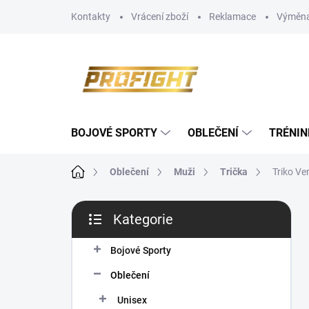
Přejít
Kontakty
Vrácení zboží
Reklamace
Výměna
na
obsah
BOJOVÉ SPORTY
OBLEČENÍ
TRÉNIN
Domů
Oblečení
Muži
Trička
Triko Ve
P
Kategorie
o
Přeskočit
s
kategorie
t
Bojové Sporty
r
Oblečení
a
n
Unisex