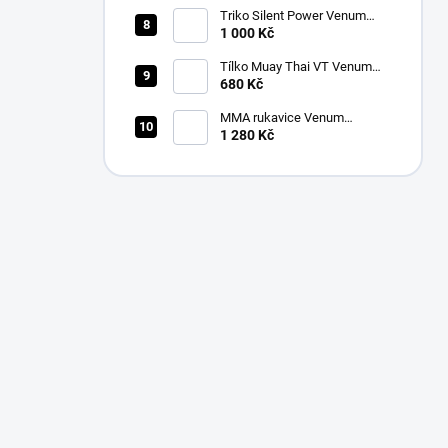
Triko Silent Power Venum
vínové
1 000 Kč
Tílko Muay Thai VT Venum
černé
680 Kč
MMA rukavice Venum
Challenger 3.0 Sparring
1 280 Kč
černá/zlatá