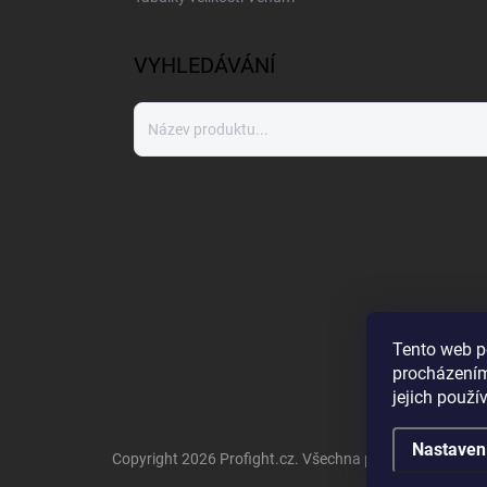
VYHLEDÁVÁNÍ
Tento web p
procházením
jejich použí
Nastaven
Copyright 2026
Profight.cz
. Všechna práva vyhrazena.