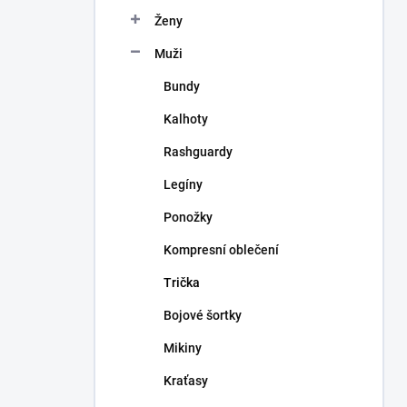
n
Ženy
í
p
Muži
a
n
Bundy
e
Kalhoty
l
Rashguardy
Legíny
Ponožky
Kompresní oblečení
Trička
Bojové šortky
Mikiny
Kraťasy