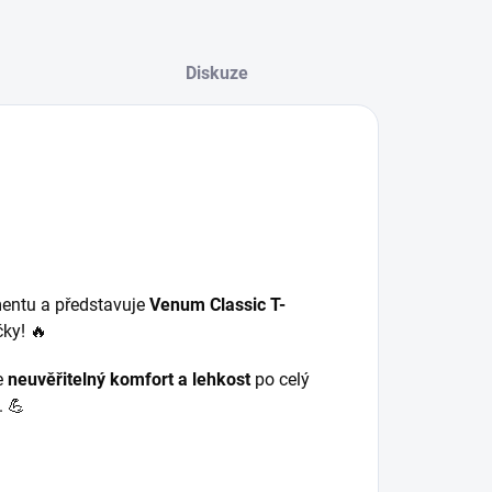
Diskuze
mentu a představuje
Venum Classic T-
ky! 🔥
je
neuvěřitelný komfort a lehkost
po celý
. 💪