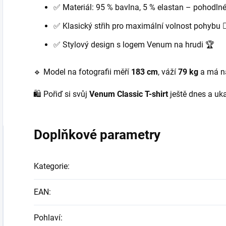
✅ Materiál: 95 % bavlna, 5 % elastan – pohodln
✅ Klasický střih pro maximální volnost pohybu 🏋️‍
✅ Stylový design s logem Venum na hrudi 🏆
🔹 Model na fotografii měří
183 cm
, váží
79 kg
a má na
🛍️ Pořiď si svůj
Venum Classic T-shirt
ještě dnes a uka
Doplňkové parametry
Kategorie
:
EAN
:
Pohlaví
: