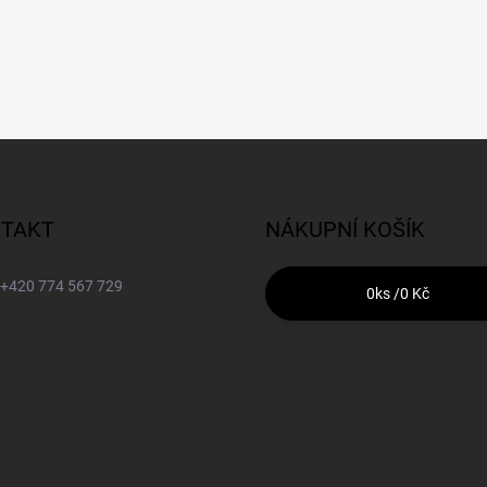
TAKT
NÁKUPNÍ KOŠÍK
+420 774 567 729
0
ks /
0 Kč