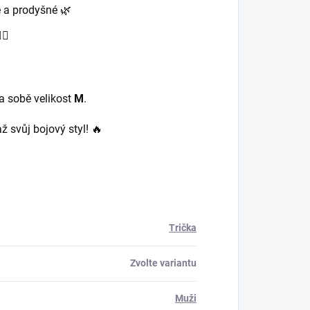
é a prodyšné 🌿
♂️
 sobě velikost
M
.
ž svůj bojový styl! 🔥
Trička
Zvolte variantu
Muži