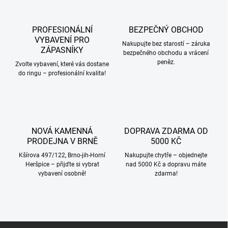
d
a
c
PROFESIONÁLNÍ
BEZPEČNÝ OBCHOD
í
VYBAVENÍ PRO
p
Nakupujte bez starostí – záruka
ZÁPASNÍKY
bezpečného obchodu a vrácení
r
peněz.
v
Zvolte vybavení, které vás dostane
k
do ringu – profesionální kvalita!
y
v
ý
p
i
NOVÁ KAMENNÁ
DOPRAVA ZDARMA OD
s
PRODEJNA V BRNĚ
5000 KČ
u
Kšírova 497/122, Brno-jih-Horní
Nakupujte chytře – objednejte
Heršpice – přijďte si vybrat
nad 5000 Kč a dopravu máte
vybavení osobně!
zdarma!
Z