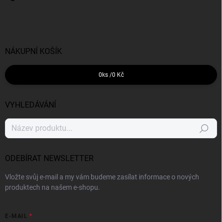
NÁKUPNÍ KOŠÍK
0
ks /
0 Kč
VYHLEDÁVÁNÍ
Hledat
ODEBÍRAT NEWSLETTER
Vložte svůj e-mail a my vám budeme zasílat informace o nových
produktech na našem e-shopu.
E-MAIL