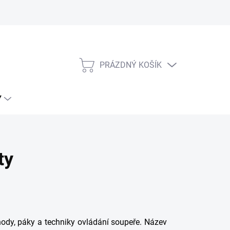
Tabulky velikostí Venum
PRÁZDNÝ KOŠÍK
NÁKUPNÍ
KOŠÍK
Y
ty
hody, páky a techniky ovládání soupeře. Název