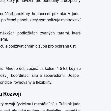
tě, který je navržen pro pohodlný a bezpečný
oučástí struktury hodnocení pokroku v judu.
po černý pásek, který symbolizuje mistrovství
měkkých podložkách zvaných tatami, které
zemi.
učuje používat chránič zubů pro ochranu úst.
ěku. Mnoho dětí začíná už kolem 4-6 let, kdy se
víjí koordinaci, sílu a sebevědomí. Dospělí
ndice, rovnováhy a flexibility.
u Rozvoji
 rozvíjí fyzickou i mentální sílu. Trénink juda
losti, ale také podporuje disciplínu, respekt a