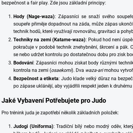
bezpečnost a fair play. Zde jsou základní principy:
Hody (Nage-waza)
: Zápasníci se snaží svého soupeř
soupeře přiměje dopadnout na záda, může zápas ukončit
technik hodů, které využívají rovnováhu, gravitaci a pohy
Techniky na zemi (Katame-waza)
: Pokud hod není úspě
pokračuje v podobě technik znehybnění, škrcení a pák. C
se nebo udržet kontrolu po dostatečnou dobu pro zisk bo
Bodování
: Zápasníci mohou získat body různými technik
kontrola na zemi (
osaekomi
). Dva
waza-ari
mohou vytvoř
Bezpečnost a etiketa
: Judo klade velký důraz na bezpeč
po zápase uklánějí, aby vyjádřili respekt jeden k druhému 
Jaké Vybavení Potřebujete pro Judo
Pro trénink juda je zapotřebí několik základních položek:
Judogi (Uniforma)
: Tradiční bílý nebo modrý oděv, kter