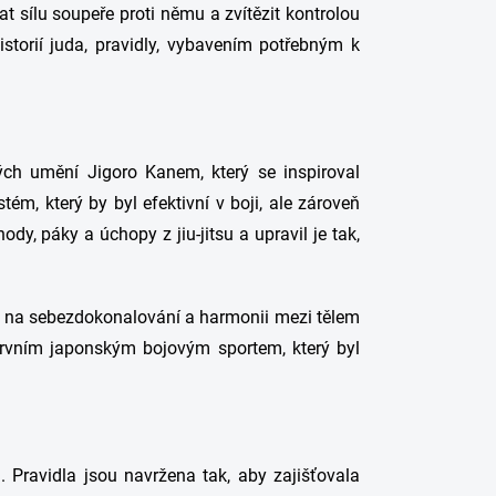
at sílu soupeře proti němu a zvítězit kontrolou
istorií juda, pravidly, vybavením potřebným k
ch umění Jigoro Kanem, který se inspiroval
tém, který by byl efektivní v boji, ale zároveň
dy, páky a úchopy z jiu-jitsu a upravil je tak,
raz na sebezdokonalování a harmonii mezi tělem
 prvním japonským bojovým sportem, který byl
 Pravidla jsou navržena tak, aby zajišťovala