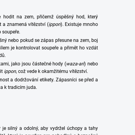
e hodit na zem, přičemž úspěšný hod, který
 a znamená vítězství (
ippon
). Existuje mnoho
b soupeře.
šný nebo pokud se zápas přesune na zem, boj
ílem je kontrolovat soupeře a přimět ho vzdát
dů.
ami, jako jsou částečné hody (
waza-ari
) nebo
it
ippon
, což vede k okamžitému vítězství.
nost a dodržování etikety. Zápasníci se před a
a k tradicím juda.
ý je silný a odolný, aby vydržel úchopy a tahy