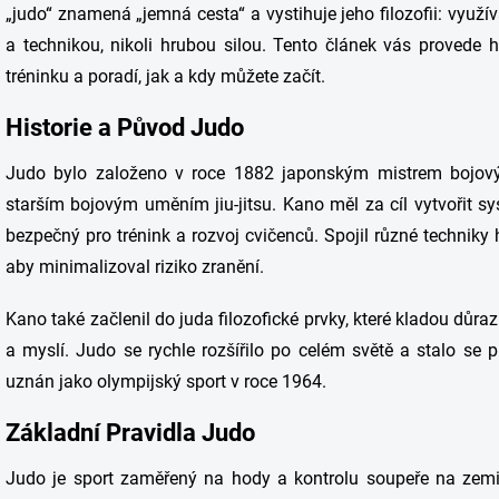
„judo“ znamená „jemná cesta“ a vystihuje jeho filozofii: využív
a technikou, nikoli hrubou silou. Tento článek vás provede h
tréninku a poradí, jak a kdy můžete začít.
Historie a Původ Judo
Judo bylo založeno v roce 1882 japonským mistrem bojový
starším bojovým uměním jiu-jitsu. Kano měl za cíl vytvořit sys
bezpečný pro trénink a rozvoj cvičenců. Spojil různé techniky ho
aby minimalizoval riziko zranění.
Kano také začlenil do juda filozofické prvky, které kladou dů
a myslí. Judo se rychle rozšířilo po celém světě a stalo se
uznán jako olympijský sport v roce 1964.
Základní Pravidla Judo
Judo je sport zaměřený na hody a kontrolu soupeře na zemi.