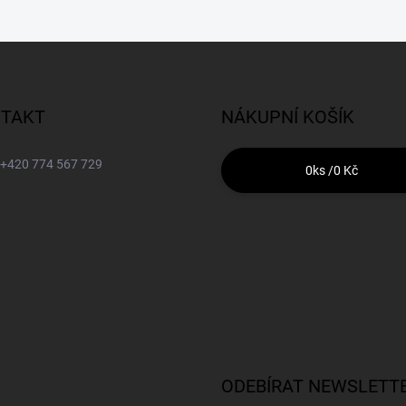
TAKT
NÁKUPNÍ KOŠÍK
+420 774 567 729
0
ks /
0 Kč
ODEBÍRAT NEWSLETT