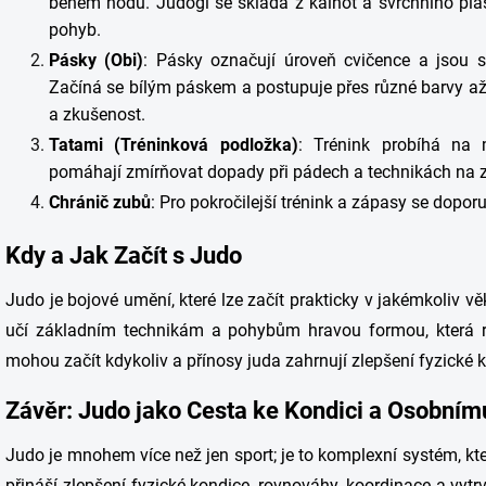
během hodů. Judogi se skládá z kalhot a svrchního pláš
pohyb.
Pásky (Obi)
: Pásky označují úroveň cvičence a jsou s
Začíná se bílým páskem a postupuje přes různé barvy až 
a zkušenost.
Tatami (Tréninková podložka)
: Trénink probíhá na 
pomáhají zmírňovat dopady při pádech a technikách na 
Chránič zubů
: Pro pokročilejší trénink a zápasy se dopor
Kdy a Jak Začít s Judo
Judo je bojové umění, které lze začít prakticky v jakémkoliv v
učí základním technikám a pohybům hravou formou, která roz
mohou začít kdykoliv a přínosy juda zahrnují zlepšení fyzické ko
Závěr: Judo jako Cesta ke Kondici a Osobním
Judo je mnohem více než jen sport; je to komplexní systém, který
přináší zlepšení fyzické kondice, rovnováhy, koordinace a vytrva