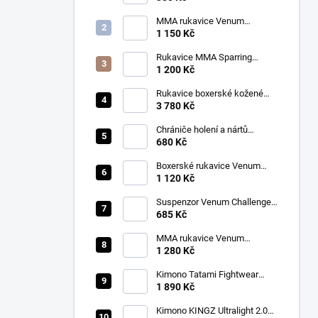
MMA rukavice Venum
Challenger 2.0 černá/zlatá
1 150 Kč
Rukavice MMA Sparring
Ringhorns Charger černá/
1 200 Kč
šedá
Rukavice boxerské kožené
Twins BGVL 3 modré
3 780 Kč
Chrániče holení a nártů
Venum Kontact černá/stříbrná
680 Kč
Boxerské rukavice Venum
CONTENDER 1.5 XT
1 120 Kč
růžová/bílá
Suspenzor Venum Challenger
bílý
685 Kč
MMA rukavice Venum
Challenger 3.0 Sparring
1 280 Kč
černá/zlatá
Kimono Tatami Fightwear
Nova Absolute Gi modré + bílý
1 890 Kč
pásek ZDARMA
Kimono KINGZ Ultralight 2.0