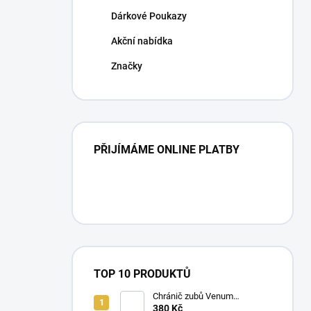
n
Dárkové Poukazy
í
p
Akční nabídka
a
n
Značky
e
l
PŘIJÍMÁME ONLINE PLATBY
TOP 10 PRODUKTŮ
Chránič zubů Venum
CHALLENGER mix barev
380 Kč