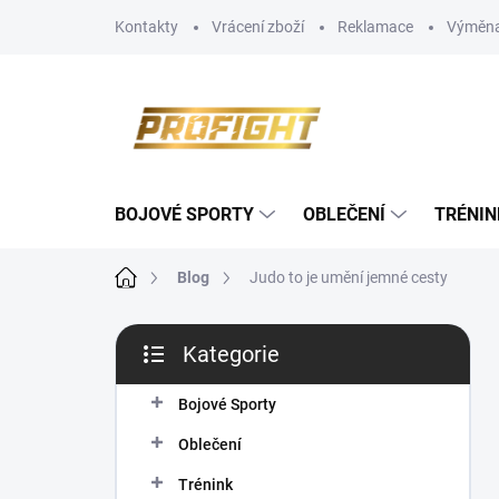
Přejít
Kontakty
Vrácení zboží
Reklamace
Výměna
na
obsah
BOJOVÉ SPORTY
OBLEČENÍ
TRÉNIN
Domů
Blog
Judo to je umění jemné cesty
P
Kategorie
o
Přeskočit
s
kategorie
t
Bojové Sporty
r
Oblečení
a
n
Trénink