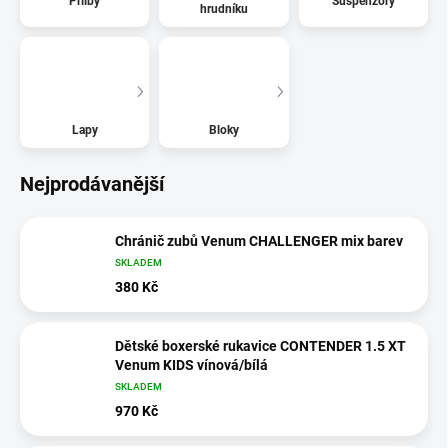
Přilby
Suspenzory
hrudníku
Lapy
Bloky
Nejprodávanější
Chránič zubů Venum CHALLENGER mix barev
SKLADEM
380 Kč
Dětské boxerské rukavice CONTENDER 1.5 XT
Venum KIDS vínová/bílá
SKLADEM
970 Kč