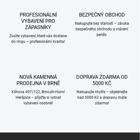
p
v
r
á
v
PROFESIONÁLNÍ
BEZPEČNÝ OBCHOD
n
k
VYBAVENÍ PRO
í
Nakupujte bez starostí – záruka
y
ZÁPASNÍKY
bezpečného obchodu a vrácení
v
peněz.
Zvolte vybavení, které vás dostane
ý
do ringu – profesionální kvalita!
p
i
s
u
NOVÁ KAMENNÁ
DOPRAVA ZDARMA OD
PRODEJNA V BRNĚ
5000 KČ
Kšírova 497/122, Brno-jih-Horní
Nakupujte chytře – objednejte
Heršpice – přijďte si vybrat
nad 5000 Kč a dopravu máte
vybavení osobně!
zdarma!
Z