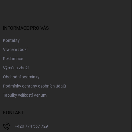
á
p
a
t
í
INFORMACE PRO VÁS
Kontakty
Vrácení zboží
Reklamace
Výměna zboží
Obchodní podmínky
Podmínky ochrany osobních údajů
Tabulky velikostí Venum
KONTAKT
+420 774 567 729