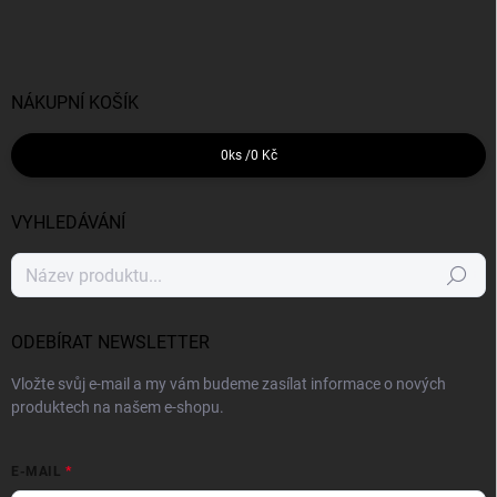
NÁKUPNÍ KOŠÍK
0
ks /
0 Kč
VYHLEDÁVÁNÍ
Hledat
ODEBÍRAT NEWSLETTER
Vložte svůj e-mail a my vám budeme zasílat informace o nových
produktech na našem e-shopu.
E-MAIL