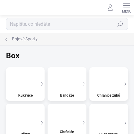
Přejít
na
obsah
Hledat
Bojové Sporty
Box
Rukavice
Bandáže
Chrániče zubů
Chrániče