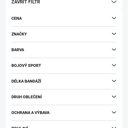
ZAVŘÍT FILTR
o
d
u
CENA
k
t
ů
ZNAČKY
BARVA
BOJOVÝ SPORT
DÉLKA BANDÁŽÍ
DRUH OBLEČENÍ
OCHRANA A VÝBAVA