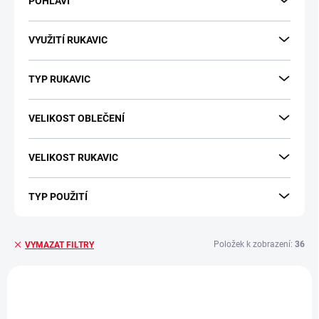
POHLAVÍ
VYUŽITÍ RUKAVIC
TYP RUKAVIC
VELIKOST OBLEČENÍ
VELIKOST RUKAVIC
TYP POUŽITÍ
Položek k zobrazení:
36
VYMAZAT FILTRY
V
ý
TIP
TIP
p