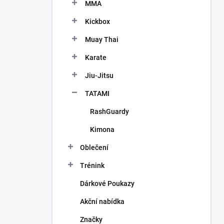
MMA
Kickbox
Muay Thai
Karate
Jiu-Jitsu
TATAMI
RashGuardy
Kimona
Oblečení
Trénink
Dárkové Poukazy
Akční nabídka
Značky