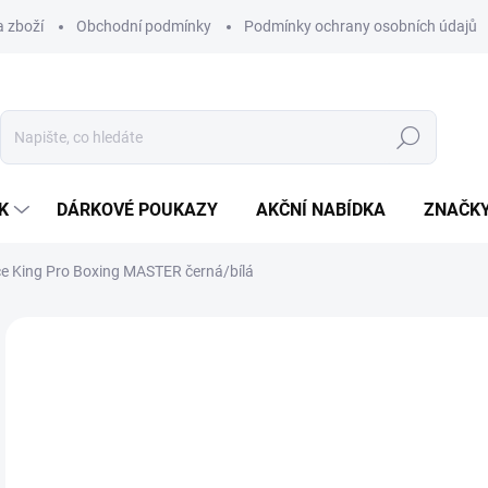
 zboží
Obchodní podmínky
Podmínky ochrany osobních údajů
Hledat
K
DÁRKOVÉ POUKAZY
AKČNÍ NABÍDKA
ZNAČK
ce King Pro Boxing MASTER černá/bílá
Neohodnoceno
Podrobnosti hodnocení
ZNAČKA:
KING PR
TIP
3 
Měr
ZVO
cena