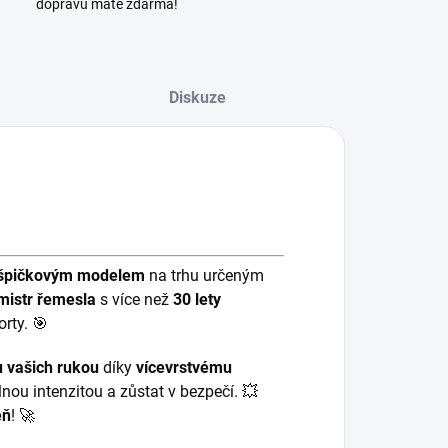
dopravu máte zdarma!
Diskuze
špičkovým modelem
na trhu určeným
mistr řemesla
s více než
30 lety
rty. 🎯
 vašich rukou
díky
vícevrstvému
lnou intenzitou a zůstat v bezpečí. 💥
eň
! 🚀