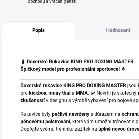
obchodu a vrácení peněz.
Popis
Hodnocení
🥊
Boxerské Rukavice KING PRO BOXING MASTER
Špičkový model pro profesionální sportovce!
🌟
Boxerské rukavice KING PRO BOXING MASTER
jsou
pro
kickbox
,
muay thai
a
MMA
. 🥋 Navrhl je skutečný
zkušeností
v designu a výrobě vybavení pro bojové spo
Rukavice byly
pečlivě navrženy
s důrazem na
ochranu
pěnovému polstrování
, které vám umožní trénovat s p
Dopřejte svému tréninku zážitek na
úplně novou úrov