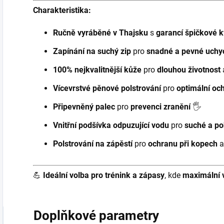
Charakteristika:
Ručně vyráběné v Thajsku
s
garancí špičkové k
Zapínání na suchý zip
pro
snadné a pevné uchyc
100% nejkvalitnější kůže
pro
dlouhou životnost
Vícevrstvé pěnové polstrování
pro
optimální oc
Připevněný palec
pro
prevenci zranění
🖐️
Vnitřní podšívka odpuzující vodu
pro
suché a po
Polstrování na zápěstí
pro
ochranu při kopech
💪
Ideální volba pro trénink a zápasy
, kde
maximální 
Doplňkové parametry