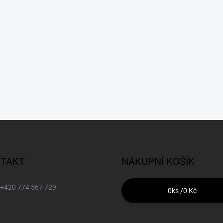
TAKT
NÁKUPNÍ KOŠÍK
+420 774 567 729
0
ks /
0 Kč