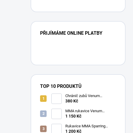
PŘIJÍMÁME ONLINE PLATBY
TOP 10 PRODUKTŮ
Chránič zubů Venum
CHALLENGER mix barev
380 Kč
MMA rukavice Venum
Challenger 2.0 černá/zlatá
1 150 Kč
Rukavice MMA Sparring
Ringhorns Charger černá/
1 200 Kč