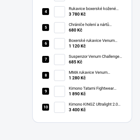
šedá
Rukavice boxerské kožené
Twins BGVL 3 modré
3 780 Kč
Chrániče holení a nártů
Venum Kontact černá/stříbrná
680 Kč
Boxerské rukavice Venum
CONTENDER 1.5 XT
1 120 Kč
růžová/bílá
Suspenzor Venum Challenger
bílý
685 Kč
MMA rukavice Venum
Challenger 3.0 Sparring
1 280 Kč
černá/zlatá
Kimono Tatami Fightwear
Nova Absolute Gi modré + bílý
1 890 Kč
pásek ZDARMA
Kimono KINGZ Ultralight 2.0
Jiu Jitsu Gi bílé
3 400 Kč