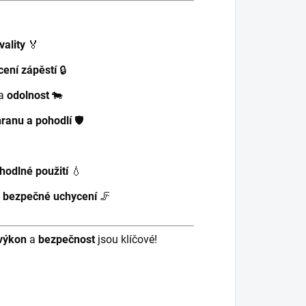
vality
🏅
ení zápěstí
🔒
a
odolnost
🐄
hranu a pohodlí
🛡️
hodlné použití
💧
a
bezpečné uchycení
🦵
výkon
a
bezpečnost
jsou klíčové!