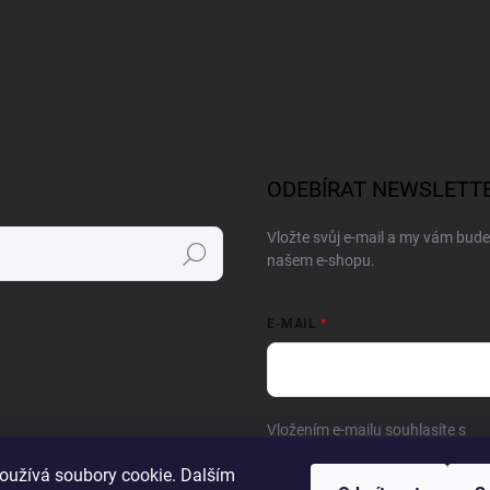
ODEBÍRAT NEWSLETT
Vložte svůj e-mail a my vám bud
Hledat
našem e-shopu.
E-MAIL
Vložením e-mailu souhlasíte s
po
oužívá soubory cookie. Dalším
Přihlásit se