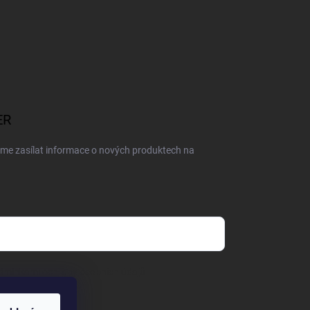
ER
eme zasílat informace o nových produktech na
dmínkami ochrany osobních údajů