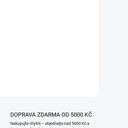
IANTA
−
+
Přidat do košíku
ILNÍ INFORMACE
ZEPTAT SE
DOPRAVA ZDARMA OD 5000 KČ
Nakupujte chytře – objednejte nad 5000 Kč a