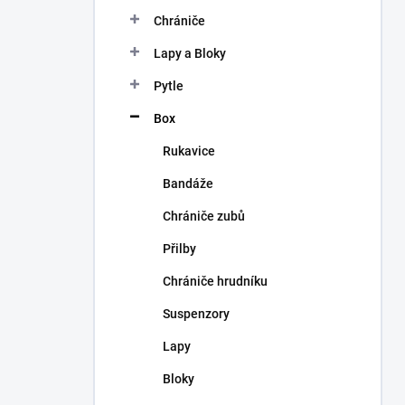
n
Chrániče
í
p
Lapy a Bloky
a
n
Pytle
e
Box
l
Rukavice
Bandáže
Chrániče zubů
Přilby
Chrániče hrudníku
Suspenzory
Lapy
Bloky