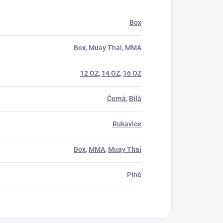
Box
Box
,
Muay Thai
,
MMA
12 OZ
,
14 OZ
,
16 OZ
Černá
,
Bílá
Rukavice
Box
,
MMA
,
Muay Thai
Plné