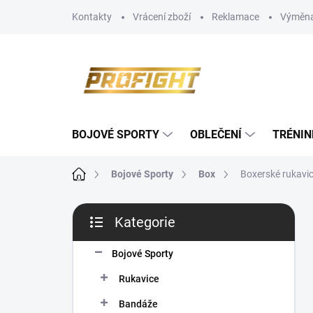
Přejít
Kontakty
Vrácení zboží
Reklamace
Výměna
na
obsah
BOJOVÉ SPORTY
OBLEČENÍ
TRÉNIN
Domů
Bojové Sporty
Box
Boxerské rukavi
P
Kategorie
o
Přeskočit
s
kategorie
t
Bojové Sporty
r
Rukavice
a
n
Bandáže