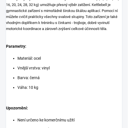
16, 20, 24, 28, 32 kg) umožňuje přesný výběr zatížení. Kettlebell je
gymnastické zařízení s mimořádně širokou škálou aplikací. Pomocí ní
můžete cvičit prakticky všechny svalové skupiny. Toto zařízení je také
vhodným doplňkem k tréninku s činkami - trojboje, dobré vyvinutí
motorické koordinace a zároveň zvýšení celkové účinnosti těla.
Parametry:
Materiál: ocel
Vnější vrstva: vinyl
Barva: černá
Váha: 10 kg
Upozornění:
Není určeno ke komerčnímu užití