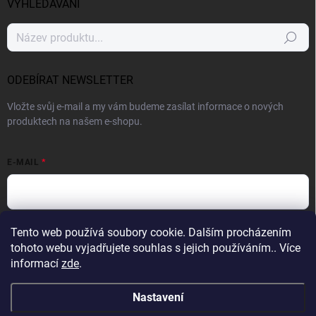
VYHLEDÁVÁNÍ
Hledat
ODEBÍRAT NEWSLETTER
Vložte svůj e-mail a my vám budeme zasílat informace o nových
produktech na našem e-shopu.
E-MAIL
Vložením e-mailu souhlasíte s
podmínkami ochrany osobních údajů
Tento web používá soubory cookie. Dalším procházením
tohoto webu vyjadřujete souhlas s jejich používáním.. Více
Přihlásit se
informací
zde
.
Nastavení