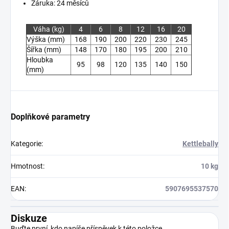
Záruka: 24 měsíců
Váha (kg)
4
6
8
12
16
20
Výška (mm)
168
190
200
220
230
245
Šířka (mm)
148
170
180
195
200
210
Hloubka
95
98
120
135
140
150
(mm)
Doplňkové parametry
Kategorie
:
Kettlebally
Hmotnost
:
10 kg
EAN
:
5907695537570
Diskuze
Buďte první, kdo napíše příspěvek k této položce.