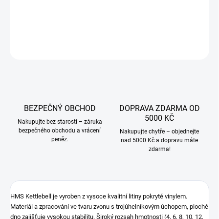
DETAILNÍ INFORMACE
ZEPTAT SE
BEZPEČNÝ OBCHOD
DOPRAVA ZDARMA OD
5000 KČ
Nakupujte bez starostí – záruka
bezpečného obchodu a vrácení
Nakupujte chytře – objednejte
peněz.
nad 5000 Kč a dopravu máte
zdarma!
HMS Kettlebell je vyroben z vysoce kvalitní litiny pokryté vinylem.
Materiál a zpracování ve tvaru zvonu s trojúhelníkovým úchopem, ploché
dno zajišťuje vysokou stabilitu. Široký rozsah hmotnosti (4, 6, 8, 10, 12,