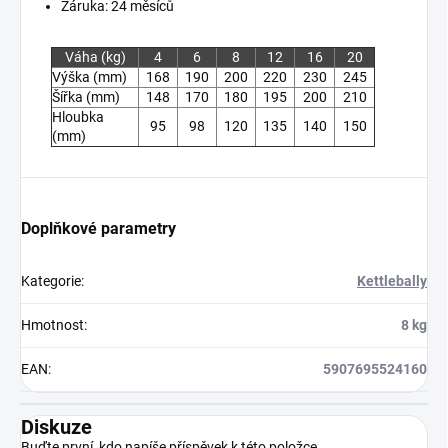
Záruka: 24 měsíců
Váha (kg)
4
6
8
12
16
20
Výška (mm)
168
190
200
220
230
245
Šířka (mm)
148
170
180
195
200
210
Hloubka
95
98
120
135
140
150
(mm)
Doplňkové parametry
Kategorie
:
Kettlebally
Hmotnost
:
8 kg
EAN
:
5907695524160
Diskuze
Buďte první, kdo napíše příspěvek k této položce.