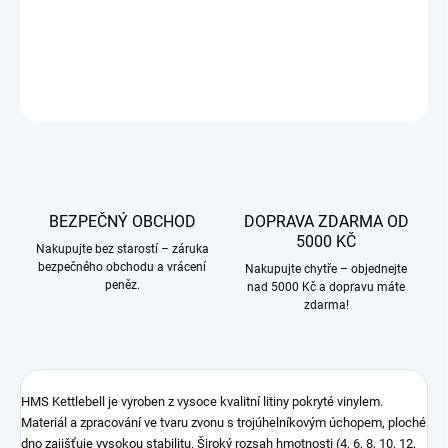
DETAILNÍ INFORMACE
ZEPTAT SE
BEZPEČNÝ OBCHOD
DOPRAVA ZDARMA OD
5000 KČ
Nakupujte bez starostí – záruka
bezpečného obchodu a vrácení
Nakupujte chytře – objednejte
peněz.
nad 5000 Kč a dopravu máte
zdarma!
HMS Kettlebell je vyroben z vysoce kvalitní litiny pokryté vinylem.
Materiál a zpracování ve tvaru zvonu s trojúhelníkovým úchopem, ploché
dno zajišťuje vysokou stabilitu. Široký rozsah hmotnosti (4, 6, 8, 10, 12,