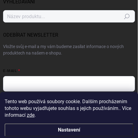
VYHLEDÁVÁNÍ
Hledat
ODEBÍRAT NEWSLETTER
Vložte svůj e-mail a my vám budeme zasílat informace o nových
produktech na našem e-shopu.
E-MAIL
Vložením e-mailu souhlasíte s
podmínkami ochrany osobních údajů
Tento web používá soubory cookie. Dalším procházením
tohoto webu vyjadřujete souhlas s jejich používáním.. Více
Přihlásit se
informací
zde
.
Nastavení