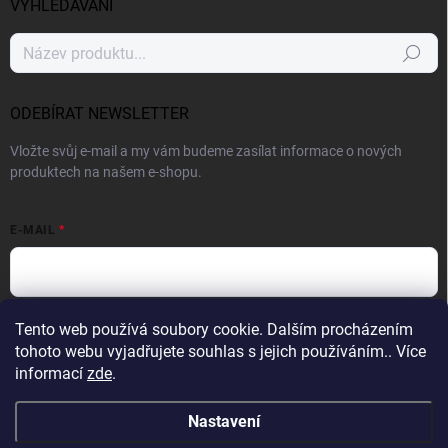
VYHLEDÁVÁNÍ
Hledat
ODEBÍRAT NEWSLETTER
Vložte svůj e-mail a my vám budeme zasílat informace o nových
produktech na našem e-shopu.
E-MAIL
Vložením e-mailu souhlasíte s
podmínkami ochrany osobních údajů
Tento web používá soubory cookie. Dalším procházením
tohoto webu vyjadřujete souhlas s jejich používáním.. Více
Přihlásit se
informací
zde
.
Nastavení