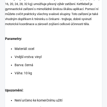
16, 20, 24, 28, 32 kg) umožňuje přesný výběr zatížení. Kettlebell je
gymnastické zařízení s mimořádně širokou škálou aplikací. Pomocí ní
můžete cvičit prakticky všechny svalové skupiny. Toto zařízení je také
vhodným doplňkem k tréninku s činkami - trojboje, dobré vyvinutí
motorické koordinace a zároveň zvýšení celkové účinnosti těla.
Parametry:
Materiál: ocel
Vnější vrstva: vinyl
Barva: černá
Váha: 10 kg
Upozornění:
Není určeno ke komerčnímu užití