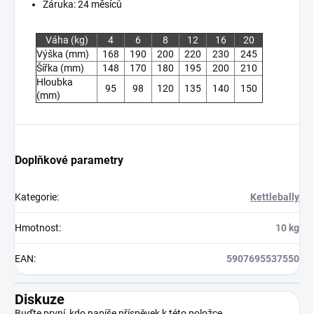
Záruka: 24 měsíců
Váha (kg)
4
6
8
12
16
20
Výška (mm)
168
190
200
220
230
245
Šířka (mm)
148
170
180
195
200
210
Hloubka
95
98
120
135
140
150
(mm)
Doplňkové parametry
Kategorie
:
Kettlebally
Hmotnost
:
10 kg
EAN
:
5907695537550
Diskuze
Buďte první, kdo napíše příspěvek k této položce.