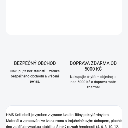
DETAILNÍ INFORMACE
ZEPTAT SE
BEZPEČNÝ OBCHOD
DOPRAVA ZDARMA OD
5000 KČ
Nakupujte bez starostí – záruka
bezpečného obchodu a vrácení
Nakupujte chytře – objednejte
peněz.
nad 5000 Kč a dopravu máte
zdarma!
HMS Kettlebell je vyroben z vysoce kvalitní litiny pokryté vinylem.
Materiál a zpracování ve tvaru zvonu s trojúhelníkovým úchopem, ploché
dno zajišťuje vysokou stabilitu. Široký rozsah hmotnosti (4, 6, 8, 10, 12,