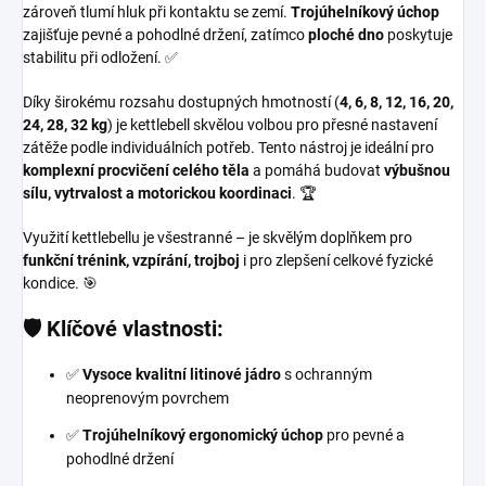
zároveň tlumí hluk při kontaktu se zemí.
Trojúhelníkový úchop
zajišťuje pevné a pohodlné držení, zatímco
ploché dno
poskytuje
stabilitu při odložení. ✅
Díky širokému rozsahu dostupných hmotností (
4, 6, 8, 12, 16, 20,
24, 28, 32 kg
) je kettlebell skvělou volbou pro přesné nastavení
zátěže podle individuálních potřeb. Tento nástroj je ideální pro
komplexní procvičení celého těla
a pomáhá budovat
výbušnou
sílu, vytrvalost a motorickou koordinaci
. 🏆
Využití kettlebellu je všestranné – je skvělým doplňkem pro
funkční trénink, vzpírání, trojboj
i pro zlepšení celkové fyzické
kondice. 🎯
🛡 Klíčové vlastnosti:
✅
Vysoce kvalitní litinové jádro
s ochranným
neoprenovým povrchem
✅
Trojúhelníkový ergonomický úchop
pro pevné a
pohodlné držení