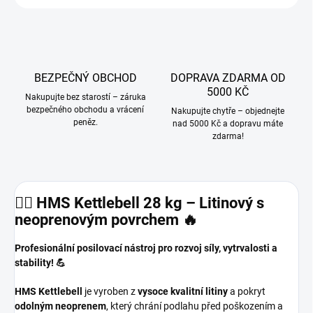
BEZPEČNÝ OBCHOD
DOPRAVA ZDARMA OD
5000 KČ
Nakupujte bez starostí – záruka
bezpečného obchodu a vrácení
Nakupujte chytře – objednejte
peněz.
nad 5000 Kč a dopravu máte
zdarma!
🏋️‍♂️ HMS Kettlebell 28 kg – Litinový s
neoprenovým povrchem 🔥
Profesionální posilovací nástroj pro rozvoj síly, vytrvalosti a
stability! 💪
HMS Kettlebell
je vyroben z
vysoce kvalitní litiny
a pokryt
odolným neoprenem
, který chrání podlahu před poškozením a