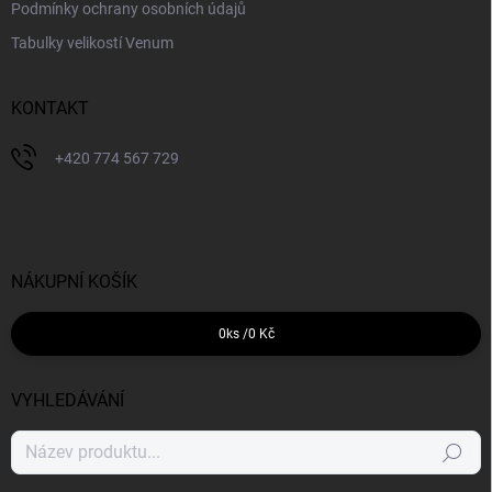
Podmínky ochrany osobních údajů
Tabulky velikostí Venum
KONTAKT
+420 774 567 729
NÁKUPNÍ KOŠÍK
0
ks /
0 Kč
VYHLEDÁVÁNÍ
Hledat