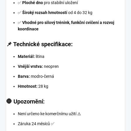
✅
Ploché dno
pro stabilní uložení
✅
Široký rozsah hmotností
od 4 do 32 kg
✅
Vhodné pro silový trénink, funkční cvičení a rozvoj
koordinace
📌 Technické specifikace:
Materiál:
litina
Vnější vrstva:
neopren
Barva:
modro-černá
Hmotnost:
28 kg
🛑 Upozornění:
Není určeno ke komerčnímu užití ⚠️
Záruka 24 měsíců ✅