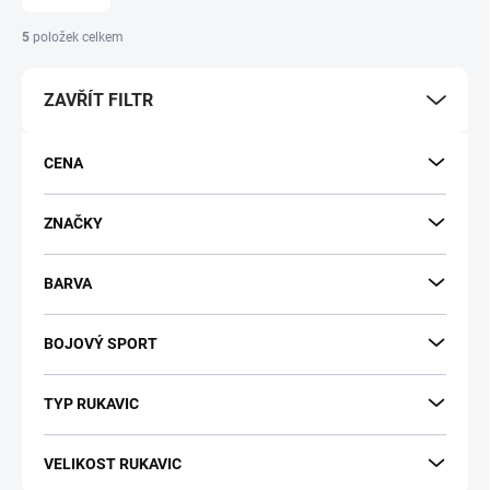
n
í
5
položek celkem
p
r
ZAVŘÍT FILTR
o
d
u
CENA
k
t
ů
ZNAČKY
BARVA
BOJOVÝ SPORT
TYP RUKAVIC
VELIKOST RUKAVIC