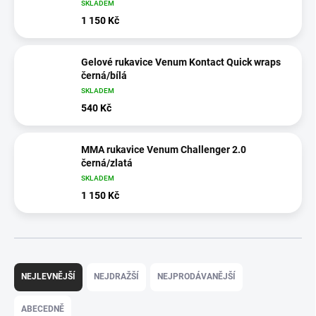
SKLADEM
1 150 Kč
Gelové rukavice Venum Kontact Quick wraps
černá/bílá
SKLADEM
540 Kč
MMA rukavice Venum Challenger 2.0
černá/zlatá
SKLADEM
1 150 Kč
Ř
a
NEJLEVNĚJŠÍ
NEJDRAŽŠÍ
NEJPRODÁVANĚJŠÍ
z
e
ABECEDNĚ