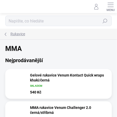
Přejít
na
obsah
Hledat
Rukavice
MMA
Nejprodávanější
Gelové rukavice Venum Kontact Quick wraps
khaki/černá
SKLADEM
540 Kč
MMA rukavice Venum Challenger 2.0
černá/stříbrná