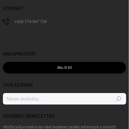
KONTAKT
+420 774 567 729
NÁKUPNÍ KOŠÍK
0
ks /
0 Kč
VYHLEDÁVÁNÍ
Hledat
ODEBÍRAT NEWSLETTER
Vložte svůj e-mail a my vám budeme zasílat informace o nových