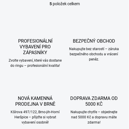
5
položek celkem
O
v
l
á
d
a
c
PROFESIONÁLNÍ
BEZPEČNÝ OBCHOD
í
VYBAVENÍ PRO
p
Nakupujte bez starostí – záruka
ZÁPASNÍKY
bezpečného obchodu a vrácení
r
peněz.
v
Zvolte vybavení, které vás dostane
k
do ringu – profesionální kvalita!
y
v
ý
p
i
NOVÁ KAMENNÁ
DOPRAVA ZDARMA OD
s
PRODEJNA V BRNĚ
5000 KČ
u
Kšírova 497/122, Brno-jih-Horní
Nakupujte chytře – objednejte
Heršpice – přijďte si vybrat
nad 5000 Kč a dopravu máte
vybavení osobně!
zdarma!