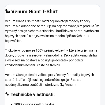
🐍 Venum Giant T-Shirt
Venum Giant T-Shirt patří mezi nejikoničtější modely značky
Venum a dlouhodobě se řadí k jejím nejprodávanějším produktům.
Výrazný design s charakteristickou hadí hlavou se stal symbolem
bojových sportů a objevoval se na mnoha špičkových UFC
bojovnících.
Tričko je vyrobeno ze 100% prémiové bavlny, která je příjemná na
dotek, prodyšná a zároveň velmi odolná. Díky atletickému střihu
skvěle sedí na postavě a poskytuje dostatek pohodlí při
každodenním nošení i cestě na trénink.
Venum Giant je ideální volbou pro všechny fanoušky bojových
sportů, kteří chtějí nosit legendární design, jenž se stal
neodmyslitelnou součástí historie značky Venum.
🔧 Technické vlastnosti:
100% vysoce kvalitní bavlna