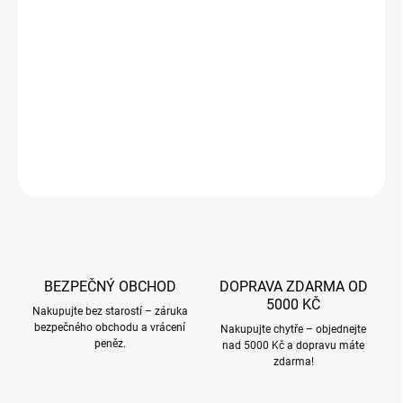
VARIANTA
−
+
Přidat do košíku
DETAILNÍ INFORMACE
ZEPTAT SE
BEZPEČNÝ OBCHOD
DOPRAVA ZDARMA OD
5000 KČ
Nakupujte bez starostí – záruka
bezpečného obchodu a vrácení
Nakupujte chytře – objednejte
peněz.
nad 5000 Kč a dopravu máte
zdarma!