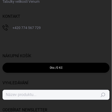
Tabulky velikostí Venum
KONTAKT
+420 774 567 729
NÁKUPNÍ KOŠÍK
0
ks /
0 Kč
VYHLEDÁVÁNÍ
Hledat
ODEBÍRAT NEWSLETTER